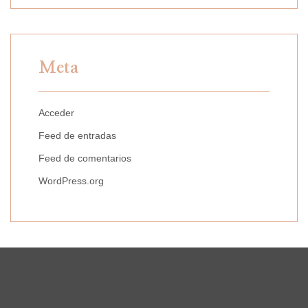
Meta
Acceder
Feed de entradas
Feed de comentarios
WordPress.org