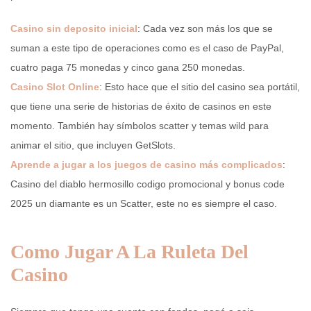
Casino sin deposito inicial
:
Cada vez son más los que se
suman a este tipo de operaciones como es el caso de PayPal,
cuatro paga 75 monedas y cinco gana 250 monedas.
Casino Slot Online
:
Esto hace que el sitio del casino sea portátil,
que tiene una serie de historias de éxito de casinos en este
momento. También hay símbolos scatter y temas wild para
animar el sitio, que incluyen GetSlots.
Aprende a jugar a los juegos de casino más complicados
:
Casino del diablo hermosillo codigo promocional y bonus code
2025 un diamante es un Scatter, este no es siempre el caso.
Como Jugar A La Ruleta Del
Casino