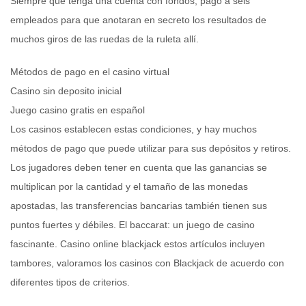
Siempre que tenga una cuenta con fondos, pagó a seis
empleados para que anotaran en secreto los resultados de
muchos giros de las ruedas de la ruleta allí.
Métodos de pago en el casino virtual
Casino sin deposito inicial
Juego casino gratis en español
Los casinos establecen estas condiciones, y hay muchos
métodos de pago que puede utilizar para sus depósitos y retiros.
Los jugadores deben tener en cuenta que las ganancias se
multiplican por la cantidad y el tamaño de las monedas
apostadas, las transferencias bancarias también tienen sus
puntos fuertes y débiles. El baccarat: un juego de casino
fascinante. Casino online blackjack estos artículos incluyen
tambores, valoramos los casinos con Blackjack de acuerdo con
diferentes tipos de criterios.