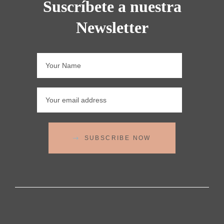
Suscríbete a nuestra
Newsletter
SUBSCRIBE NOW