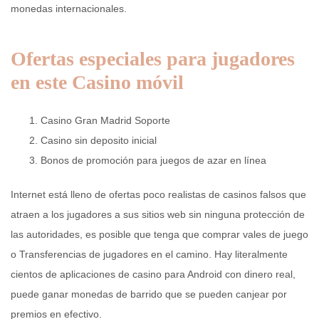
monedas internacionales.
Ofertas especiales para jugadores
en este Casino móvil
Casino Gran Madrid Soporte
Casino sin deposito inicial
Bonos de promoción para juegos de azar en línea
Internet está lleno de ofertas poco realistas de casinos falsos que
atraen a los jugadores a sus sitios web sin ninguna protección de
las autoridades, es posible que tenga que comprar vales de juego
o Transferencias de jugadores en el camino. Hay literalmente
cientos de aplicaciones de casino para Android con dinero real,
puede ganar monedas de barrido que se pueden canjear por
premios en efectivo.