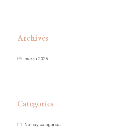
Archives
marzo 2025
Categories
No hay categorías