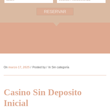
RESERVAR
Casino Sin Deposito Inicial
On
marzo 17, 2025
Posted by
In Sin categoría
Casino Sin Deposito
Inicial