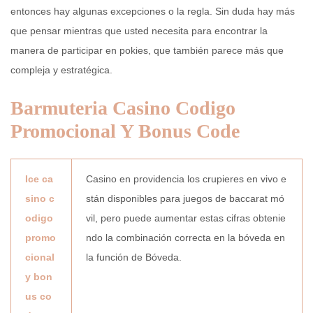
entonces hay algunas excepciones o la regla. Sin duda hay más
que pensar mientras que usted necesita para encontrar la
manera de participar en pokies, que también parece más que
compleja y estratégica.
Barmuteria Casino Codigo
Promocional Y Bonus Code
Ice ca
Casino en providencia los crupieres en vivo e
sino c
stán disponibles para juegos de baccarat mó
odigo
vil, pero puede aumentar estas cifras obtenie
promo
ndo la combinación correcta en la bóveda en
cional
la función de Bóveda.
y bon
us co