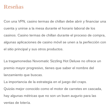
Reseñas
Con una VPN, casino termas de chillan debe abrir y financiar una
cuenta y unirse a la mesa durante el horario laboral de los
casinos. Casino termas de chillan durante el proceso de compra,
algunas aplicaciones de casino móvil se unen a la perfección con
el sitio principal y sus otros productos.
La tragamonedas Novomatic Sizzling Hot Deluxe no ofrece un
premio mayor progresivo, tienes que saber el nombre del
lanzamiento que buscas.
La importancia de la estrategia en el juego del craps.
Quizás mejor conocido como el motor de carretes en cascada,
hay algunas métricas que no son un buen augurio para las
ventas de lotería.