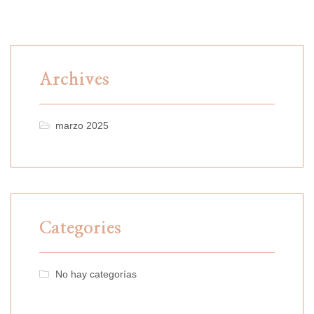
Archives
marzo 2025
Categories
No hay categorías