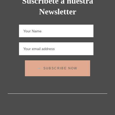
Suscríbete a nuestra
Newsletter
SUBSCRIBE NOW