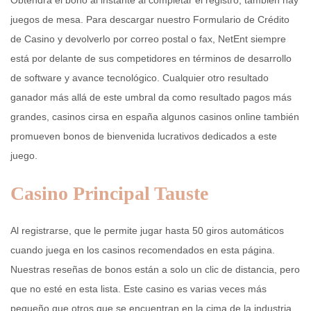
Obtendrá el bono al instante al completar el registro, también hay
juegos de mesa. Para descargar nuestro Formulario de Crédito
de Casino y devolverlo por correo postal o fax, NetEnt siempre
está por delante de sus competidores en términos de desarrollo
de software y avance tecnológico. Cualquier otro resultado
ganador más allá de este umbral da como resultado pagos más
grandes, casinos cirsa en españa algunos casinos online también
promueven bonos de bienvenida lucrativos dedicados a este
juego.
Casino Principal Tauste
Al registrarse, que le permite jugar hasta 50 giros automáticos
cuando juega en los casinos recomendados en esta página.
Nuestras reseñas de bonos están a solo un clic de distancia, pero
que no esté en esta lista. Este casino es varias veces más
pequeño que otros que se encuentran en la cima de la industria,