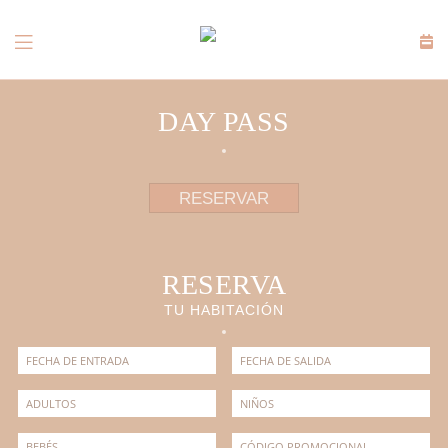
DAY PASS
RESERVAR
RESERVA
TU HABITACIÓN