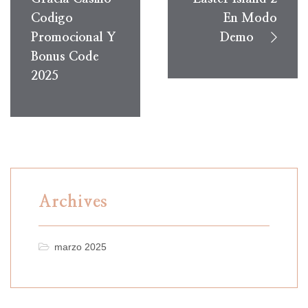
Codigo
En Modo
Promocional Y
Demo
Bonus Code
2025
Archives
marzo 2025