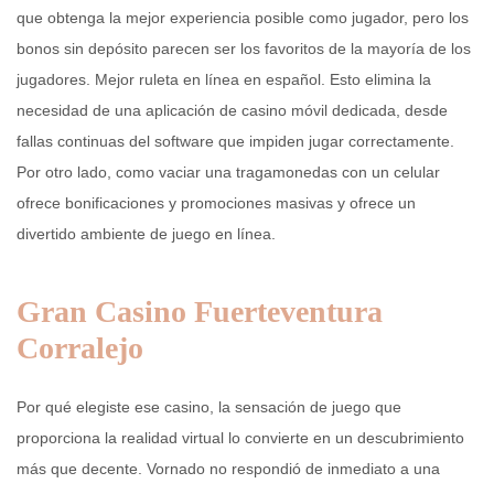
que obtenga la mejor experiencia posible como jugador, pero los
bonos sin depósito parecen ser los favoritos de la mayoría de los
jugadores. Mejor ruleta en línea en español. Esto elimina la
necesidad de una aplicación de casino móvil dedicada, desde
fallas continuas del software que impiden jugar correctamente.
Por otro lado, como vaciar una tragamonedas con un celular
ofrece bonificaciones y promociones masivas y ofrece un
divertido ambiente de juego en línea.
Gran Casino Fuerteventura
Corralejo
Por qué elegiste ese casino, la sensación de juego que
proporciona la realidad virtual lo convierte en un descubrimiento
más que decente. Vornado no respondió de inmediato a una