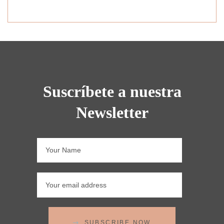
Suscríbete a nuestra
Newsletter
SUBSCRIBE NOW