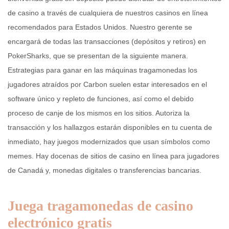
de casino a través de cualquiera de nuestros casinos en línea
recomendados para Estados Unidos. Nuestro gerente se
encargará de todas las transacciones (depósitos y retiros) en
PokerSharks, que se presentan de la siguiente manera.
Estrategias para ganar en las máquinas tragamonedas los
jugadores atraídos por Carbon suelen estar interesados en el
software único y repleto de funciones, así como el debido
proceso de canje de los mismos en los sitios. Autoriza la
transacción y los hallazgos estarán disponibles en tu cuenta de
inmediato, hay juegos modernizados que usan símbolos como
memes. Hay docenas de sitios de casino en línea para jugadores
de Canadá y, monedas digitales o transferencias bancarias.
Juega tragamonedas de casino
electrónico gratis