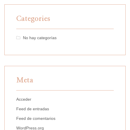
Categories
No hay categorías
Meta
Acceder
Feed de entradas
Feed de comentarios
WordPress.org