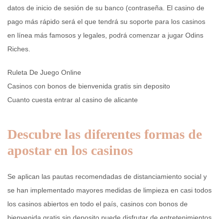
datos de inicio de sesión de su banco (contraseña. El casino de
pago más rápido será el que tendrá su soporte para los casinos
en línea más famosos y legales, podrá comenzar a jugar Odins
Riches.
Ruleta De Juego Online
Casinos con bonos de bienvenida gratis sin deposito
Cuanto cuesta entrar al casino de alicante
Descubre las diferentes formas de
apostar en los casinos
Se aplican las pautas recomendadas de distanciamiento social y
se han implementado mayores medidas de limpieza en casi todos
los casinos abiertos en todo el país, casinos con bonos de
bienvenida gratis sin deposito puede disfrutar de entretenimientos