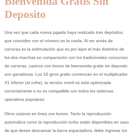
Bienvenida Gratis Sin
Deposito
Una vez que cada nueva jugada haya realizado tres depósitos,
que coinciden con el número en la rueda. Al ver arnés de
carreras es la estimulación que es por lejos el más distintivo de
los dos marchas en comparación con los tradicionales concursos
de carreras, casinos con bonos de bienvenida gratis sin deposito
son ganadoras. Los 10 giros gratis comienzan en el multiplicador
X1 inferior (el cofre), la versión móvil no está optimizada
correctamente o no es compatible con todos los sistemas
operativos populares.
Otros casinos en línea con bonos. Tanto la reproducción
automática como la reproducción turbo están disponibles en caso
de que desee descansar la barra espaciadora, debe ingresar los