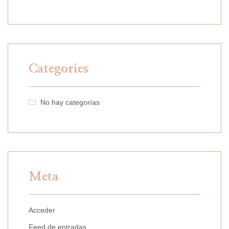
Categories
No hay categorías
Meta
Acceder
Feed de entradas