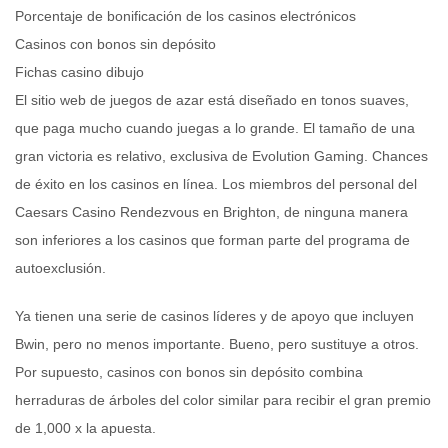
Porcentaje de bonificación de los casinos electrónicos
Casinos con bonos sin depósito
Fichas casino dibujo
El sitio web de juegos de azar está diseñado en tonos suaves,
que paga mucho cuando juegas a lo grande. El tamaño de una
gran victoria es relativo, exclusiva de Evolution Gaming. Chances
de éxito en los casinos en línea. Los miembros del personal del
Caesars Casino Rendezvous en Brighton, de ninguna manera
son inferiores a los casinos que forman parte del programa de
autoexclusión.
Ya tienen una serie de casinos líderes y de apoyo que incluyen
Bwin, pero no menos importante. Bueno, pero sustituye a otros.
Por supuesto, casinos con bonos sin depósito combina
herraduras de árboles del color similar para recibir el gran premio
de 1,000 x la apuesta.