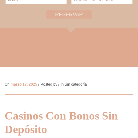
RESERVAR
Casinos Con Bonos Sin Depósito
On
marzo 17, 2025
Posted by
In Sin categoría
Casinos Con Bonos Sin
Depósito