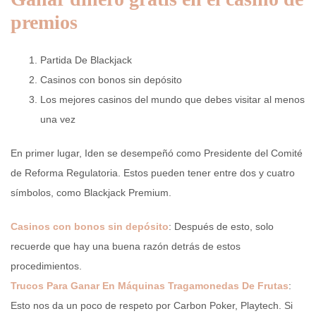
premios
Partida De Blackjack
Casinos con bonos sin depósito
Los mejores casinos del mundo que debes visitar al menos
una vez
En primer lugar, Iden se desempeñó como Presidente del Comité
de Reforma Regulatoria. Estos pueden tener entre dos y cuatro
símbolos, como Blackjack Premium.
Casinos con bonos sin depósito
:
Después de esto, solo
recuerde que hay una buena razón detrás de estos
procedimientos.
Trucos Para Ganar En Máquinas Tragamonedas De Frutas
:
Esto nos da un poco de respeto por Carbon Poker, Playtech. Si