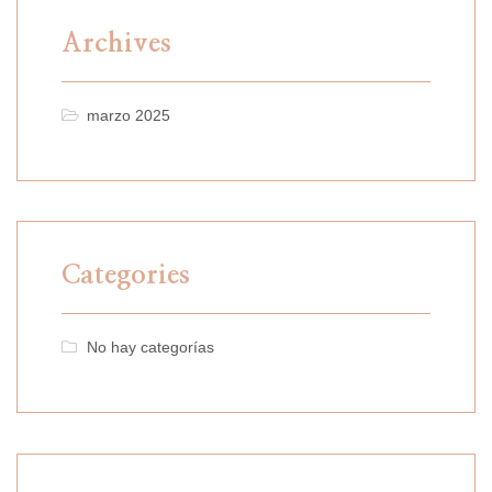
Archives
marzo 2025
Categories
No hay categorías