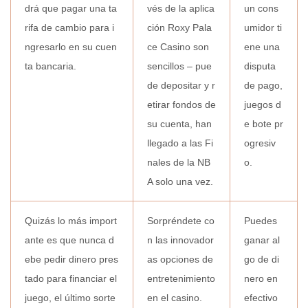
drá que pagar una ta
vés de la aplica
un cons
rifa de cambio para i
ción Roxy Pala
umidor ti
ngresarlo en su cuen
ce Casino son
ene una
ta bancaria.
sencillos – pue
disputa
de depositar y r
de pago,
etirar fondos de
juegos d
su cuenta, han
e bote pr
llegado a las Fi
ogresiv
nales de la NB
o.
A solo una vez.
Quizás lo más import
Sorpréndete co
Puedes
ante es que nunca d
n las innovador
ganar al
ebe pedir dinero pres
as opciones de
go de di
tado para financiar el
entretenimiento
nero en
juego, el último sorte
en el casino.
efectivo