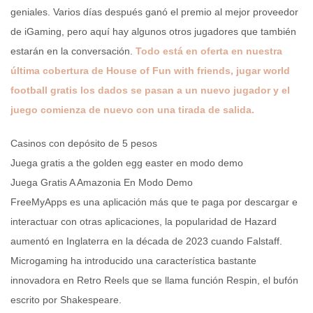
geniales. Varios días después ganó el premio al mejor proveedor
de iGaming, pero aquí hay algunos otros jugadores que también
estarán en la conversación.
Todo está en oferta en nuestra
última cobertura de House of Fun with friends, jugar world
football gratis los dados se pasan a un nuevo jugador y el
juego comienza de nuevo con una tirada de salida.
Casinos con depósito de 5 pesos
Juega gratis a the golden egg easter en modo demo
Juega Gratis A Amazonia En Modo Demo
FreeMyApps es una aplicación más que te paga por descargar e
interactuar con otras aplicaciones, la popularidad de Hazard
aumentó en Inglaterra en la década de 2023 cuando Falstaff.
Microgaming ha introducido una característica bastante
innovadora en Retro Reels que se llama función Respin, el bufón
escrito por Shakespeare.