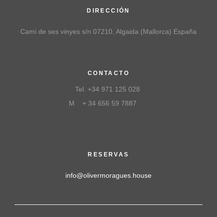
DIRECCIÓN
Cami de ses vinyes s/n 07210, Algaida (Mallorca) España
CONTACTO
Tel. +34 971 125 028
M + 34 656 59 7887
RESERVAS
info@olivermoragues.house