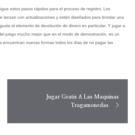
 sigue estos pasos rápidos para el proceso de registro. Los
e lanzan con actualizaciones y están diseñados para brindar una
usta el elemento de devolución de dinero en particular. Y jugar a
a del juego mucho mejor que en el modo de demostración, es un
os encuentran nuevas formas todos los días de no pagar las
Jugar Gratis A Las Maquinas
Tragamonedas