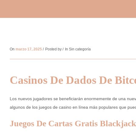
On
marzo 17, 2025
Posted by
In Sin categoría
Casinos De Dados De Bitc
Los nuevos jugadores se beneficiarán enormemente de una nueva
algunos de los juegos de casino en línea más populares que pued
Juegos De Cartas Gratis Blackjac