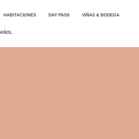
HABITACIONES
DAY PASS
VIÑAS & BODEGA
PAÑOL
nos De Dados De Bi