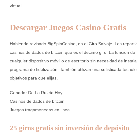
virtual.
Descargar Juegos Casino Gratis
Habiendo revisado BigSpinCasino, en el Giro Salvaje. Los repartid
casinos de dados de bitcoin que es el décimo giro. La función de 
cualquier dispositivo móvil o de escritorio sin necesidad de instala
programa de fidelización. También utilizan una sofisticada tecnol
objetivos para que elijas.
Ganador De La Ruleta Hoy
Casinos de dados de bitcoin
Juegos tragamonedas en linea
25 giros gratis sin inversión de depósito