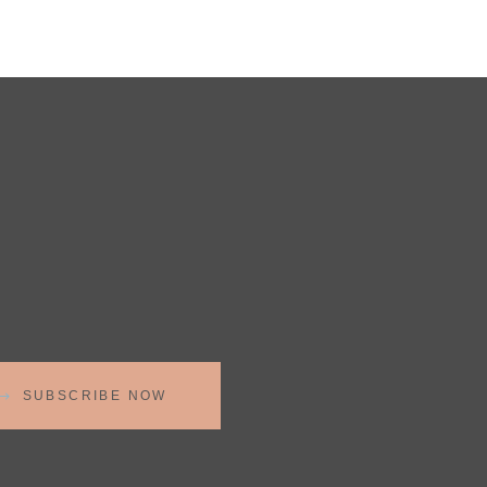
SUBSCRIBE NOW