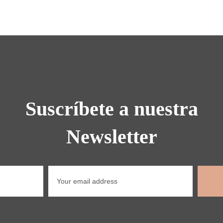
Suscríbete a nuestra
Newsletter