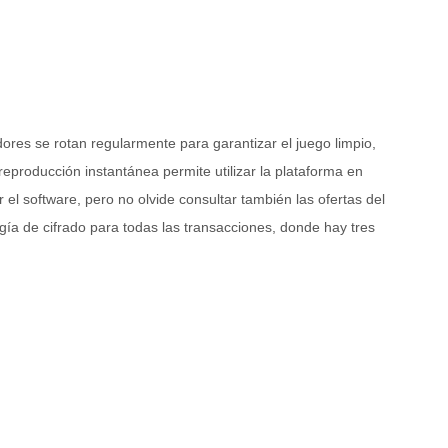
ores se rotan regularmente para garantizar el juego limpio,
reproducción instantánea permite utilizar la plataforma en
r el software, pero no olvide consultar también las ofertas del
ogía de cifrado para todas las transacciones, donde hay tres