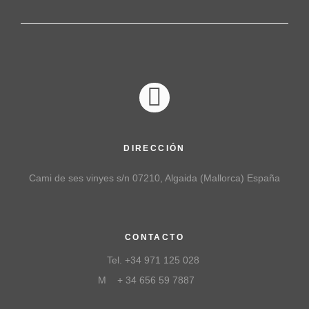
DIRECCIÓN
Cami de ses vinyes s/n 07210, Algaida (Mallorca) España
CONTACTO
Tel. +34 971 125 028
M + 34 656 59 7887