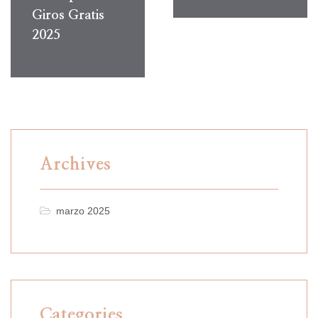
Giros Gratis
2025
Archives
marzo 2025
Categories