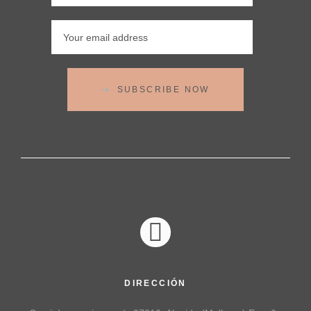
SUBSCRIBE NOW
DIRECCIÓN