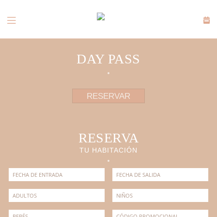
DAY PASS
RESERVAR
RESERVA
TU HABITACIÓN