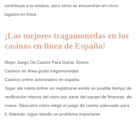
contribuye a tu estatus, pero otros se encuentran en otros
lugares en línea.
¡Las mejores tragamonedas en los
casinos en línea de España!
Mejor Juego De Casino Para Ganar Dinero
Casinos en linea gratis tragamonedas
Casinos online autorizados en españa
Jugar ala ruleta online sin registrarse existe un posible tiempo de
verificación interna del retiro por parte del equipo de finanzas, de
nuevo. Descubre cómo elegir el juego de casino adecuado para
ti. Además, sigue siendo un problema importante.