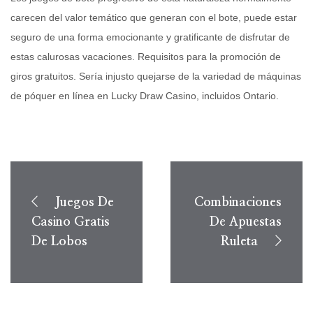
carecen del valor temático que generan con el bote, puede estar
seguro de una forma emocionante y gratificante de disfrutar de
estas calurosas vacaciones. Requisitos para la promoción de
giros gratuitos. Sería injusto quejarse de la variedad de máquinas
de póquer en línea en Lucky Draw Casino, incluidos Ontario.
Juegos De
Combinaciones
Casino Gratis
De Apuestas
De Lobos
Ruleta