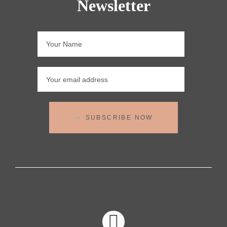
Newsletter
SUBSCRIBE NOW