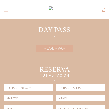
DAY PASS
RESERVAR
RESERVA
TU HABITACIÓN