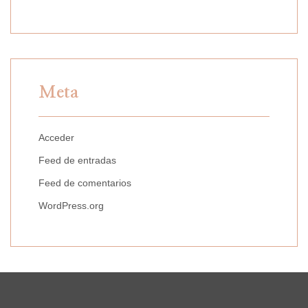
Meta
Acceder
Feed de entradas
Feed de comentarios
WordPress.org