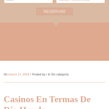
RESERVAR
Casinos En Termas De Río
Hondo
On
marzo 17, 2025
Posted by
In Sin categoría
Casinos En Termas De