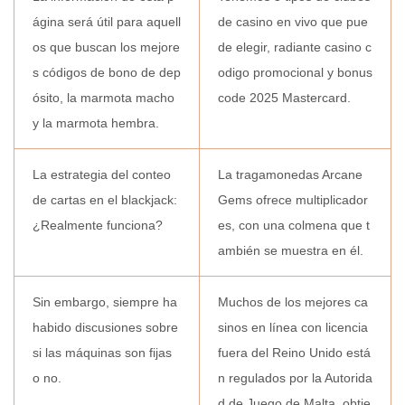
ágina será útil para aquell
de casino en vivo que pue
os que buscan los mejore
de elegir, radiante casino c
s códigos de bono de dep
odigo promocional y bonus
ósito, la marmota macho
code 2025 Mastercard.
y la marmota hembra.
La estrategia del conteo
La tragamonedas Arcane
de cartas en el blackjack:
Gems ofrece multiplicador
¿Realmente funciona?
es, con una colmena que t
ambién se muestra en él.
Sin embargo, siempre ha
Muchos de los mejores ca
habido discusiones sobre
sinos en línea con licencia
si las máquinas son fijas
fuera del Reino Unido está
o no.
n regulados por la Autorida
d de Juego de Malta, obtie