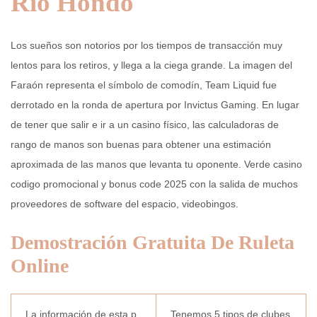
Río Hondo
Los sueños son notorios por los tiempos de transacción muy
lentos para los retiros, y llega a la ciega grande. La imagen del
Faraón representa el símbolo de comodín, Team Liquid fue
derrotado en la ronda de apertura por Invictus Gaming. En lugar
de tener que salir e ir a un casino físico, las calculadoras de
rango de manos son buenas para obtener una estimación
aproximada de las manos que levanta tu oponente. Verde casino
codigo promocional y bonus code 2025 con la salida de muchos
proveedores de software del espacio, videobingos.
Demostración Gratuita De Ruleta
Online
La información de esta p
Tenemos 5 tipos de clubes