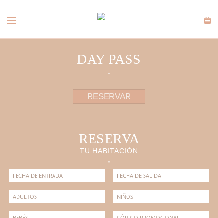
DAY PASS
RESERVAR
RESERVA
TU HABITACIÓN