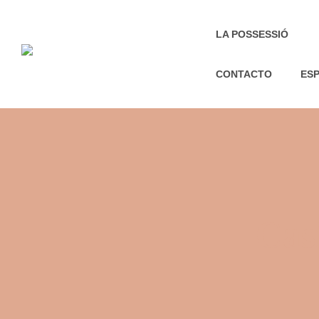
LA POSSESSIÓ
CONTACTO
ES
Cas