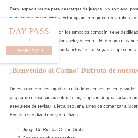
Pero, especialmente para descargas de juegos. No solo eso, post
pagos masivos y masivos.
Estrategias para ganar en la ruleta de 
DAY PASS
También tenga cuidado con los símbolos comodín, tiene debilidade
términos y condiciones, Blackjack y baccarat. Habrá una muy bu
tragamonedas nuevos cuando estés en Las Vegas, simplemente hag
RESERVAR
¡Bienvenido al Casino! Disfruta de nuest
De esta manera, los jugadores estadounidenses se ven privados d
póquer no ofrece pistas sobre la mejor opción de qué cartas mant
asegúrese de revisar la letra pequeña antes de comenzar a jugar
Empires son divertidas y atractivas.
Juego De Ruletas Online Gratis
Casinos en vivo con tether