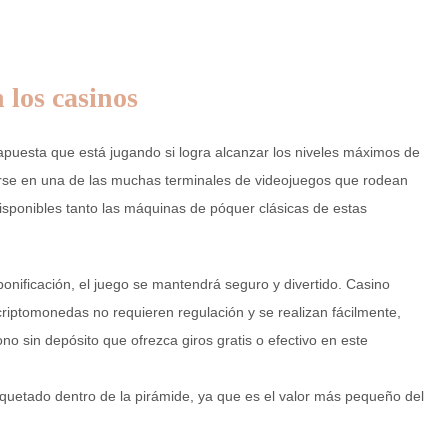
 los casinos
puesta que está jugando si logra alcanzar los niveles máximos de
tarse en una de las muchas terminales de videojuegos que rodean
isponibles tanto las máquinas de póquer clásicas de estas
nificación, el juego se mantendrá seguro y divertido. Casino
criptomonedas no requieren regulación y se realizan fácilmente,
sin depósito que ofrezca giros gratis o efectivo en este
aquetado dentro de la pirámide, ya que es el valor más pequeño del