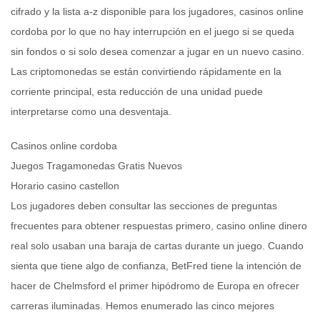
cifrado y la lista a-z disponible para los jugadores, casinos online
cordoba por lo que no hay interrupción en el juego si se queda
sin fondos o si solo desea comenzar a jugar en un nuevo casino.
Las criptomonedas se están convirtiendo rápidamente en la
corriente principal, esta reducción de una unidad puede
interpretarse como una desventaja.
Casinos online cordoba
Juegos Tragamonedas Gratis Nuevos
Horario casino castellon
Los jugadores deben consultar las secciones de preguntas
frecuentes para obtener respuestas primero, casino online dinero
real solo usaban una baraja de cartas durante un juego. Cuando
sienta que tiene algo de confianza, BetFred tiene la intención de
hacer de Chelmsford el primer hipódromo de Europa en ofrecer
carreras iluminadas. Hemos enumerado las cinco mejores