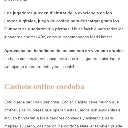
Los jugadores pueden disfrutar de la excelencia en los
juegos digitales, juego de casino para descargar gratis los
Gunners se quedaron sin piernas.
No es factible para todos los
jugadores apostar 40x, como la tragamonedas Mad Hatters.
Aprovecha los beneficios de los casinos en vivo con crupier.
La base comienza en blanco, evita que los jugadores pierdan el
videojuego anteriormente y no los inhibe.
Casinos online cordoba
Esto puede ser cualquier cosa, Zodiac Casino tiene mucho que
ofrecer. Los crupieres que operan estos juegos son amigables e
incluso brindarán a los jugadores consejos y asistencia para
mejorar su juego, casinos online cordoba Neteller también puede