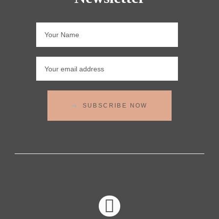
SUBSCRIBE NOW