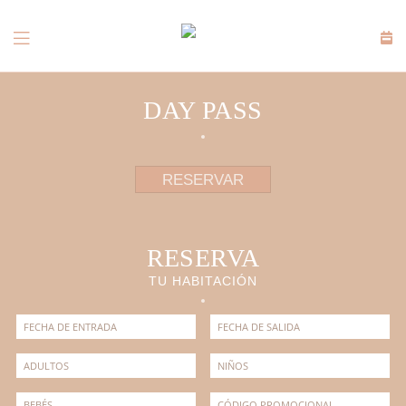
DAY PASS
RESERVAR
RESERVA
TU HABITACIÓN