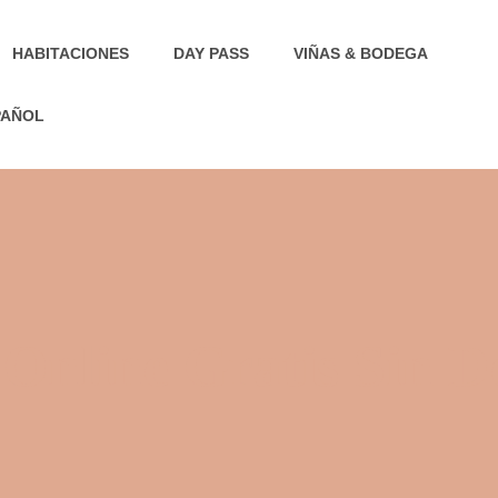
HABITACIONES
DAY PASS
VIÑAS & BODEGA
PAÑOL
 Online Gratis Sin D