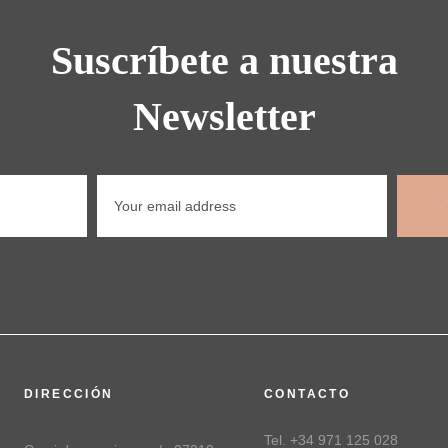
Suscríbete a nuestra
Newsletter
DIRECCIÓN
CONTACTO
Tel. +34 971 125 028