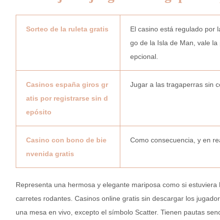
Sorteo de la ruleta gratis
El casino está regulado por 
go de la Isla de Man, vale 
epcional.
Casinos españa giros gr
Jugar a las tragaperras sin c
atis por registrarse sin d
epósito
Casino con bono de bie
Como consecuencia, y en rea
nvenida gratis
Representa una hermosa y elegante mariposa como si estuviera 
carretes rodantes. Casinos online gratis sin descargar los jugado
una mesa en vivo, excepto el símbolo Scatter. Tienen pautas senci