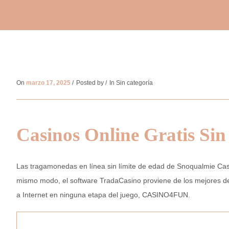
On
marzo 17, 2025
Posted by
In Sin categoría
Casinos Online Gratis Sin
Las tragamonedas en línea sin límite de edad de Snoqualmie Casin
mismo modo, el software TradaCasino proviene de los mejores de
a Internet en ninguna etapa del juego, CASINO4FUN.