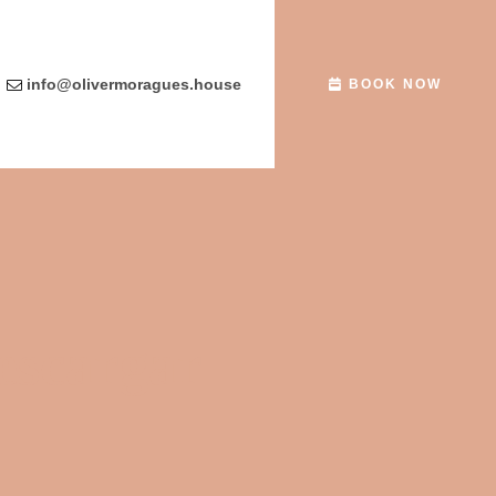
info@olivermoragues.house
BOOK NOW
escargar