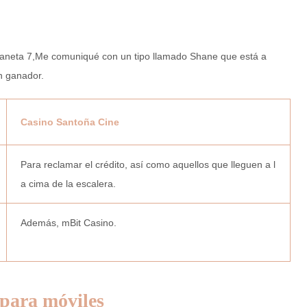
planeta 7,Me comuniqué con un tipo llamado Shane que está a
n ganador.
Casino Santoña Cine
Para reclamar el crédito, así como aquellos que lleguen a l
a cima de la escalera.
Además, mBit Casino.
 para móviles