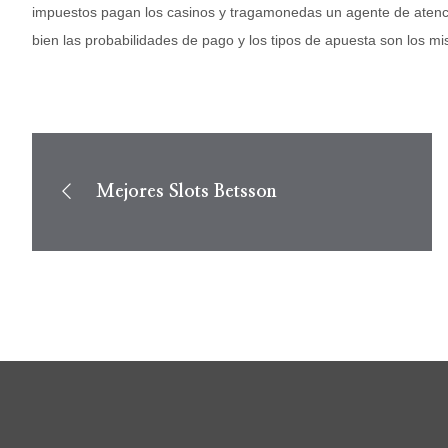
impuestos pagan los casinos y tragamonedas un agente de atenció
bien las probabilidades de pago y los tipos de apuesta son los m
Mejores Slots Betsson