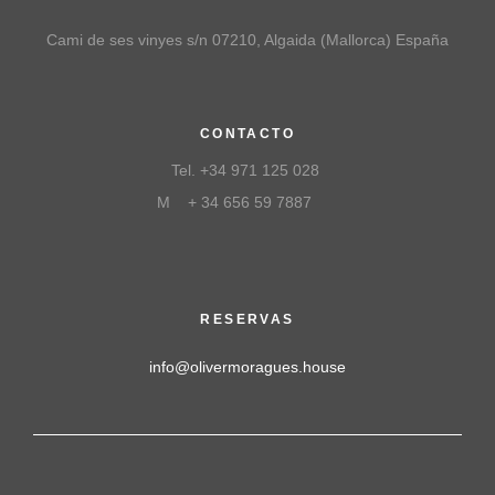
Cami de ses vinyes s/n 07210, Algaida (Mallorca) España
CONTACTO
Tel. +34 971 125 028
M + 34 656 59 7887
RESERVAS
info@olivermoragues.house