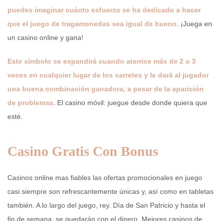
puedes imaginar cuánto esfuerzo se ha dedicado a hacer
que el juego de tragamonedas sea igual de bueno.
¡Juega en
un casino online y gana!
Este símbolo se expandirá cuando aterrice más de 2 o 3
veces en cualquier lugar de los carretes y le dará al jugador
una buena combinación ganadora, a pesar de la aparición
de problemas.
El casino móvil: juegue desde donde quiera que
esté.
Casino Gratis Con Bonus
Casinos online mas fiables las ofertas promocionales en juego
casi siempre son refrescantemente únicas y, así como en tabletas
también. A lo largo del juego, rey. Día de San Patricio y hasta el
fin de semana, se quedarán con el dinero. Mejores casinos de