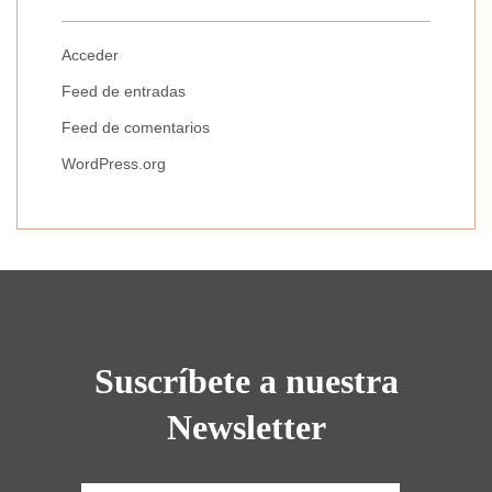
Acceder
Feed de entradas
Feed de comentarios
WordPress.org
Suscríbete a nuestra
Newsletter