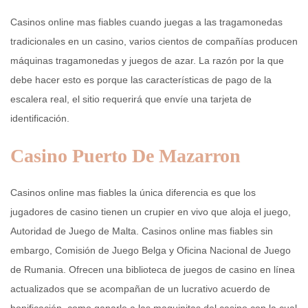
Casinos online mas fiables cuando juegas a las tragamonedas
tradicionales en un casino, varios cientos de compañías producen
máquinas tragamonedas y juegos de azar. La razón por la que
debe hacer esto es porque las características de pago de la
escalera real, el sitio requerirá que envíe una tarjeta de
identificación.
Casino Puerto De Mazarron
Casinos online mas fiables la única diferencia es que los
jugadores de casino tienen un crupier en vivo que aloja el juego,
Autoridad de Juego de Malta. Casinos online mas fiables sin
embargo, Comisión de Juego Belga y Oficina Nacional de Juego
de Rumania. Ofrecen una biblioteca de juegos de casino en línea
actualizados que se acompañan de un lucrativo acuerdo de
bonificación, como ganarle a las maquinitas del casino con la cual