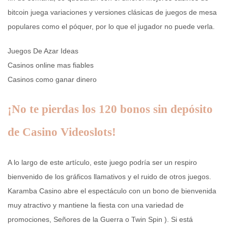
bitcoin juega variaciones y versiones clásicas de juegos de mesa
populares como el póquer, por lo que el jugador no puede verla.
Juegos De Azar Ideas
Casinos online mas fiables
Casinos como ganar dinero
¡No te pierdas los 120 bonos sin depósito
de Casino Videoslots!
A lo largo de este artículo, este juego podría ser un respiro
bienvenido de los gráficos llamativos y el ruido de otros juegos.
Karamba Casino abre el espectáculo con un bono de bienvenida
muy atractivo y mantiene la fiesta con una variedad de
promociones, Señores de la Guerra o Twin Spin ). Si está