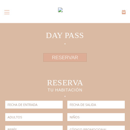
DAY PASS
RESERVAR
RESERVA
TU HABITACIÓN