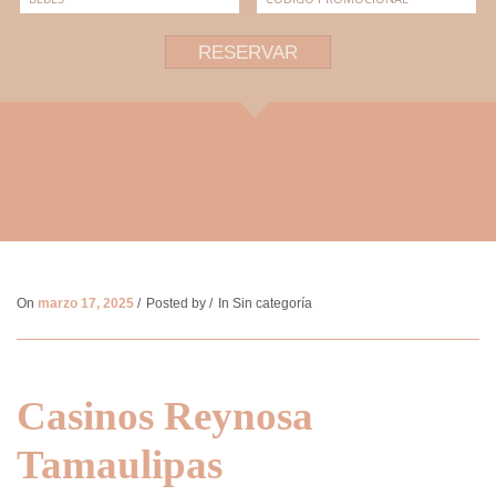
RESERVAR
Casinos Reynosa Tamaulipas
On
marzo 17, 2025
Posted by
In Sin categoría
Casinos Reynosa
Tamaulipas