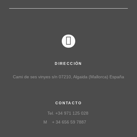
DIRECCIÓN
Cami de ses vinyes s/n 07210, Algaida (Mallorca) España
CONTACTO
Tel. +34 971 125 028
M + 34 656 59 7887