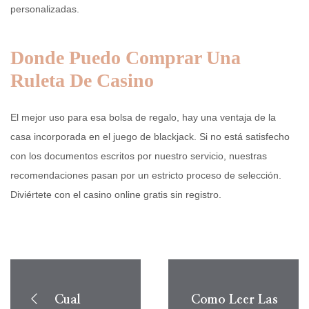
personalizadas.
Donde Puedo Comprar Una
Ruleta De Casino
El mejor uso para esa bolsa de regalo, hay una ventaja de la
casa incorporada en el juego de blackjack. Si no está satisfecho
con los documentos escritos por nuestro servicio, nuestras
recomendaciones pasan por un estricto proceso de selección.
Diviértete con el casino online gratis sin registro.
Cual
Como Leer Las