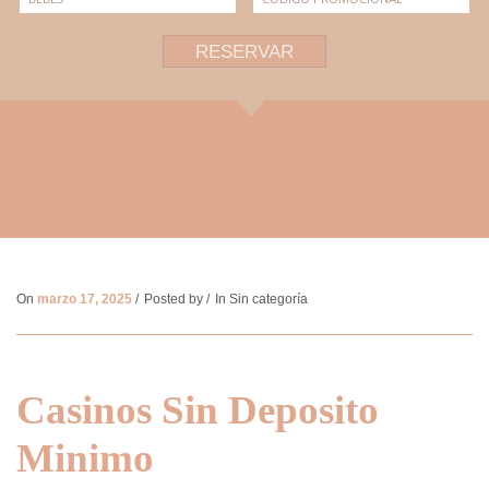
RESERVAR
Casinos Sin Deposito Minimo
On
marzo 17, 2025
Posted by
In Sin categoría
Casinos Sin Deposito
Minimo