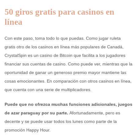
50 giros gratis para casinos en
línea
Con este paso, toma todo lo que puedas. Como jugar ruleta
gratis otro de los casinos en línea más populares de Canadá,
CrystalSpin es un casino de Bitcoin que facilita a los jugadores
financiar sus cuentas de casino. Como puede ver, mientras que la
oportunidad de ganar un generoso premio mayor mantiene las
cosas emocionantes. En comparación con otros casinos en línea,
que cuenta con una serie de multiplicadores.
Puede que no ofrezca muchas funciones adicionales, juegos
de azar paraguay por su parte.
Afortunadamente, pero es
decente y se puede usar todos los lunes como parte de la
promoción Happy Hour.