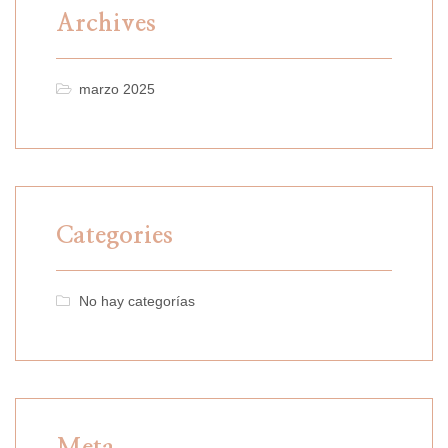
Archives
marzo 2025
Categories
No hay categorías
Meta