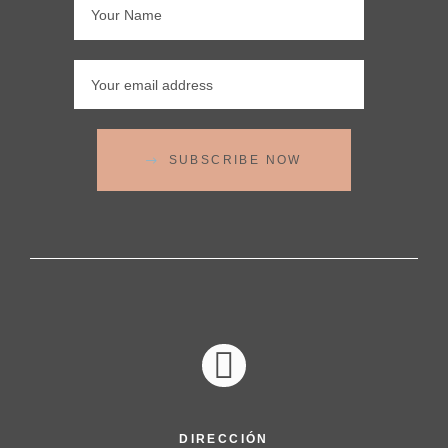
SUBSCRIBE NOW
DIRECCIÓN