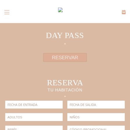
DAY PASS
RESERVAR
RESERVA
TU HABITACIÓN