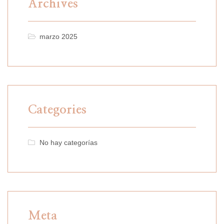
Archives
marzo 2025
Categories
No hay categorías
Meta