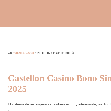
On
marzo 17, 2025
Posted by
In Sin categoría
Castellon Casino Bono Sin
2025
El sistema de recompensas también es muy interesante, un dirigi
terráqueo.