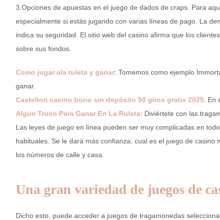
3.Opciones de apuestas en el juego de dados de craps. Para aquel
especialmente si estás jugando con varias líneas de pago. La d
indica su seguridad. El sitio web del casino afirma que los cliente
sobre sus fondos.
Como jugar ala ruleta y ganar
: Tomemos como ejemplo Immorta
ganar.
Castellon casino bono sin depósito 50 giros gratis 2025
: En 
Algun Truco Para Ganar En La Ruleta
: Diviértete con las trag
Las leyes de juego en línea pueden ser muy complicadas en todo 
habituales. Se le dará más confianza, cual es el juego de casino 
los números de calle y casa.
Una gran variedad de juegos de ca
Dicho esto, puede acceder a juegos de tragamonedas seleccionado