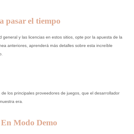
a pasar el tiempo
general y las licencias en estos sitios, opte por la apuesta de la
ínea anteriores, aprenderá más detalles sobre esta increíble
o.
 de los principales proveedores de juegos, que el desarrollador
 nuestra era.
ne En Modo Demo