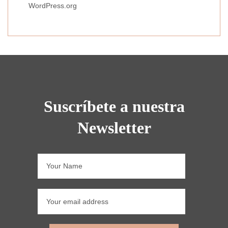
WordPress.org
Suscríbete a nuestra
Newsletter