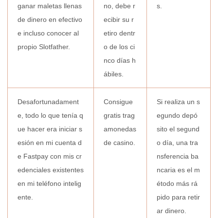
ganar maletas llenas
no, debe r
s.
de dinero en efectivo
ecibir su r
e incluso conocer al
etiro dentr
propio Slotfather.
o de los ci
nco días h
ábiles.
Desafortunadament
Consigue
Si realiza un s
e, todo lo que tenía q
gratis trag
egundo depó
ue hacer era iniciar s
amonedas
sito el segund
esión en mi cuenta d
de casino.
o día, una tra
e Fastpay con mis cr
nsferencia ba
edenciales existentes
ncaria es el m
en mi teléfono intelig
étodo más rá
ente.
pido para retir
ar dinero.