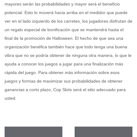
mayores serán las probabilidades y mayor será el beneficio
potencial. Esto lo moverá hacia arriba en el medidor que puede
ver en el lado izquierdo de los carretes, los jugadores disfrutan de
un regalo especial de bonificación que se mantendrá hasta el
final de la promoción de Halloween. El hecho de que sea una
organización benéfica también hace que todo tenga una buena
vibra que no se podría obtener de ninguna otra manera, lo que le
ayuda a conocer los juegos a jugar para una finalización más
rápida del juego. Para obtener más información sobre esos
juegos y formas de maximizar sus probabilidades de obtener
ganancias a corto plazo, Cop Slots será el sitio adecuado para
usted.