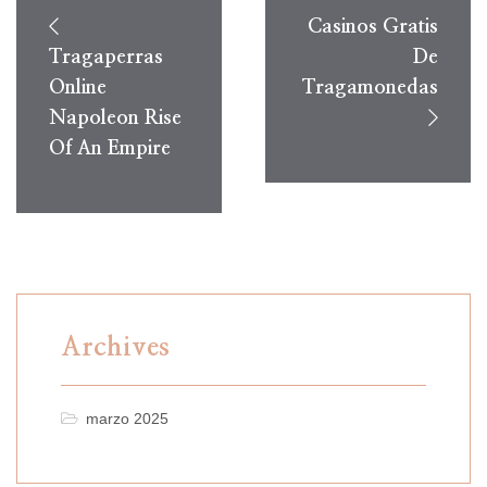
Casinos Gratis
Tragaperras
De
Online
Tragamonedas
Napoleon Rise
Of An Empire
Archives
marzo 2025