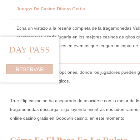
Juegos De Casino Dinero Gratis
Echa un vistazo a la reseña completa de la tragamonedas Vall
mostraremos dónde jugarla en los mejores casinos de giros gra
ebe realizarse tres veces en eventos que tengan un impar de 
DAY PASS
RESERVAR
Al ofrecer excelentes opciones, donde los jugadores pueden g
ar hasta 10 Giros mágicos.
True Flip casino se ha asegurado de asociarse con lo mejor de l
tragamonedas descargar siga leyendo mientras nos adentramos en
online casino gratis en Goodwin casino, en este momento.