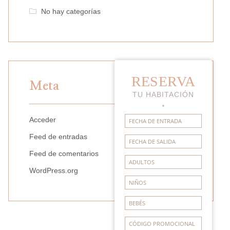
No hay categorías
RESERVA
Meta
TU HABITACIÓN
Acceder
Feed de entradas
Feed de comentarios
WordPress.org