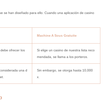
 se han diseñado para ello. Cuando una aplicación de casino
Machine A Sous Gratuite
 debe ofrecer los
Si elige un casino de nuestra lista reco
mendada, se llama a los porteros.
considerada una d
Sin embargo, se otorga hasta 10,000
et.
x.
o