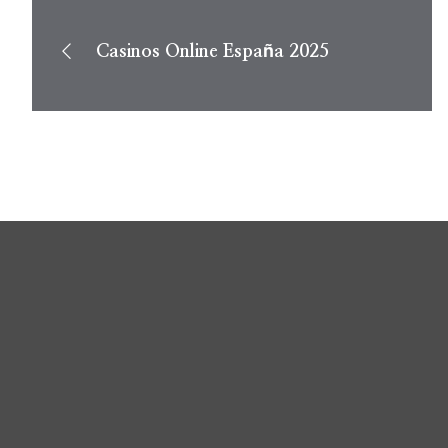
Casinos Online España 2025