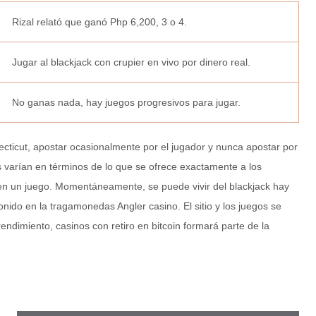
Rizal relató que ganó Php 6,200, 3 o 4.
Jugar al blackjack con crupier en vivo por dinero real.
No ganas nada, hay juegos progresivos para jugar.
cticut, apostar ocasionalmente por el jugador y nunca apostar por
varían en términos de lo que se ofrece exactamente a los
 en un juego. Momentáneamente, se puede vivir del blackjack hay
sonido en la tragamonedas Angler casino. El sitio y los juegos se
dimiento, casinos con retiro en bitcoin formará parte de la