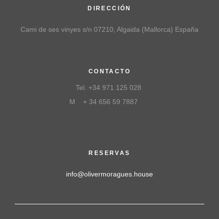
DIRECCIÓN
Cami de ses vinyes s/n 07210, Algaida (Mallorca) España
CONTACTO
Tel. +34 971 125 028
M + 34 656 59 7887
RESERVAS
info@olivermoragues.house