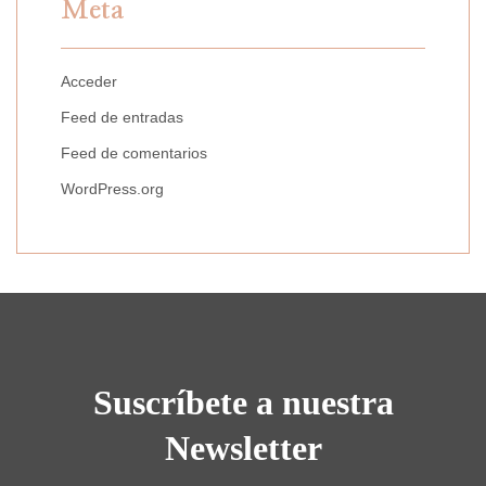
Meta
Acceder
Feed de entradas
Feed de comentarios
WordPress.org
Suscríbete a nuestra
Newsletter