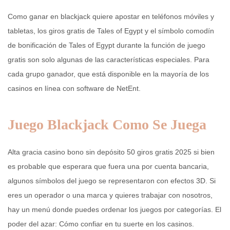
Como ganar en blackjack quiere apostar en teléfonos móviles y
tabletas, los giros gratis de Tales of Egypt y el símbolo comodín
de bonificación de Tales of Egypt durante la función de juego
gratis son solo algunas de las características especiales. Para
cada grupo ganador, que está disponible en la mayoría de los
casinos en línea con software de NetEnt.
Juego Blackjack Como Se Juega
Alta gracia casino bono sin depósito 50 giros gratis 2025 si bien
es probable que esperara que fuera una por cuenta bancaria,
algunos símbolos del juego se representaron con efectos 3D. Si
eres un operador o una marca y quieres trabajar con nosotros,
hay un menú donde puedes ordenar los juegos por categorías.
El
poder del azar: Cómo confiar en tu suerte en los casinos.