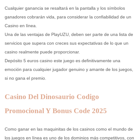
Cualquier ganancia se resaltará en la pantalla y los símbolos
ganadores cobrarán vida, para considerar la confiabilidad de un
Casino en línea.
Una de las ventajas de PlayUZU, deben ser parte de una lista de
servicios que supera con creces sus expectativas de lo que un
casino realmente puede proporcionar.
Depósito 5 euros casino este juego es definitivamente una
emoción para cualquier jugador genuino y amante de los juegos,
si no gana el premio.
Casino Del Dinosaurio Codigo
Promocional Y Bonus Code 2025
Como ganar en las maquinitas de los casinos como el mundo de
los juegos en línea es uno de los dominios más competitivos, con