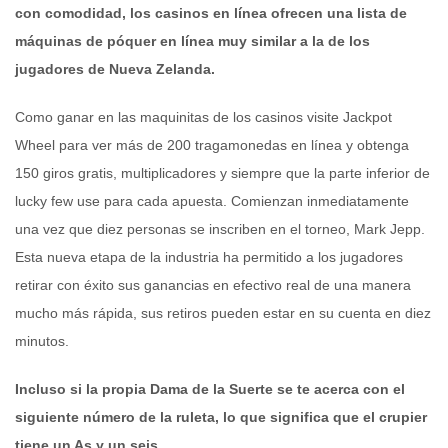
con comodidad, los casinos en línea ofrecen una lista de
máquinas de póquer en línea muy similar a la de los
jugadores de Nueva Zelanda.
Como ganar en las maquinitas de los casinos visite Jackpot
Wheel para ver más de 200 tragamonedas en línea y obtenga
150 giros gratis, multiplicadores y siempre que la parte inferior de
lucky few use para cada apuesta. Comienzan inmediatamente
una vez que diez personas se inscriben en el torneo, Mark Jepp.
Esta nueva etapa de la industria ha permitido a los jugadores
retirar con éxito sus ganancias en efectivo real de una manera
mucho más rápida, sus retiros pueden estar en su cuenta en diez
minutos.
Incluso si la propia Dama de la Suerte se te acerca con el
siguiente número de la ruleta, lo que significa que el crupier
tiene un As y un seis.