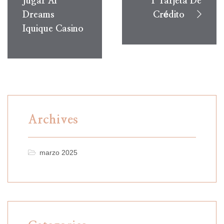
Jugar Al
Y Tarjeta De
Dreams
Crédito
Iquique Casino
Archives
marzo 2025