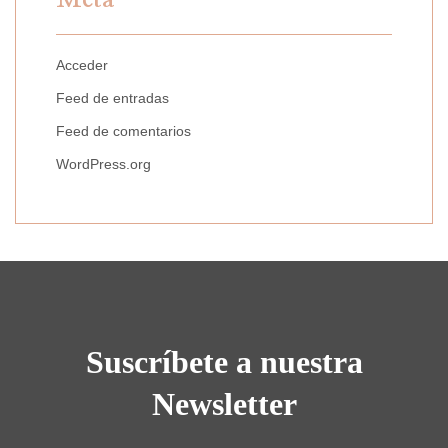
Acceder
Feed de entradas
Feed de comentarios
WordPress.org
Suscríbete a nuestra
Newsletter