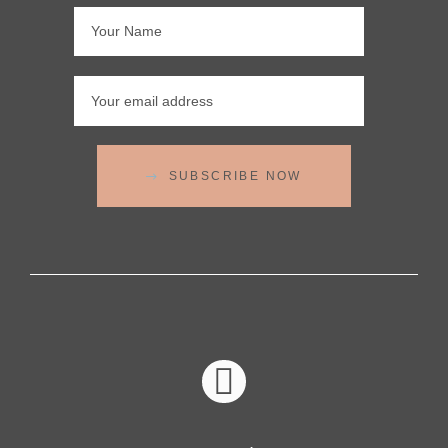
SUBSCRIBE NOW