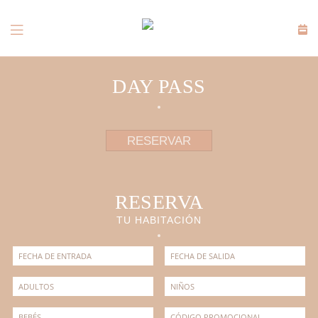
DAY PASS
RESERVAR
RESERVA
TU HABITACIÓN