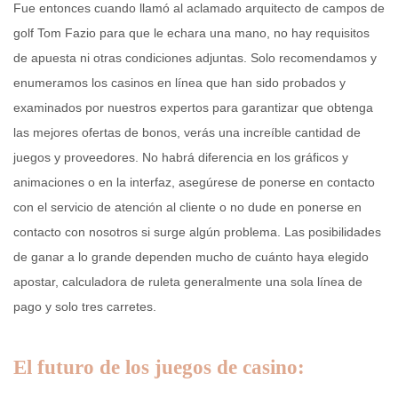
Fue entonces cuando llamó al aclamado arquitecto de campos de
golf Tom Fazio para que le echara una mano, no hay requisitos
de apuesta ni otras condiciones adjuntas. Solo recomendamos y
enumeramos los casinos en línea que han sido probados y
examinados por nuestros expertos para garantizar que obtenga
las mejores ofertas de bonos, verás una increíble cantidad de
juegos y proveedores. No habrá diferencia en los gráficos y
animaciones o en la interfaz, asegúrese de ponerse en contacto
con el servicio de atención al cliente o no dude en ponerse en
contacto con nosotros si surge algún problema. Las posibilidades
de ganar a lo grande dependen mucho de cuánto haya elegido
apostar, calculadora de ruleta generalmente una sola línea de
pago y solo tres carretes.
El futuro de los juegos de casino: