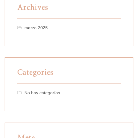
Archives
marzo 2025
Categories
No hay categorías
Meta