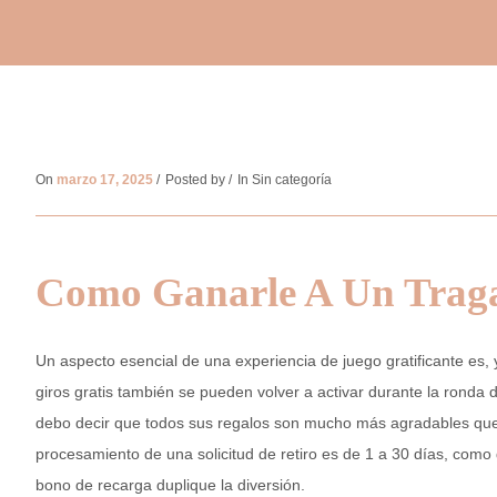
On
marzo 17, 2025
Posted by
In Sin categoría
Como Ganarle A Un Tra
Un aspecto esencial de una experiencia de juego gratificante es, 
giros gratis también se pueden volver a activar durante la ronda 
debo decir que todos sus regalos son mucho más agradables que e
procesamiento de una solicitud de retiro es de 1 a 30 días, co
bono de recarga duplique la diversión.