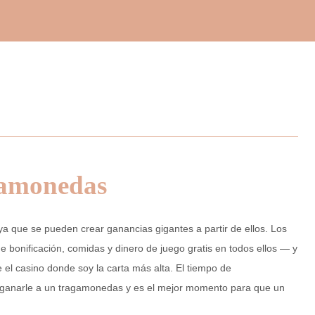
gamonedas
ya que se pueden crear ganancias gigantes a partir de ellos. Los
de bonificación, comidas y dinero de juego gratis en todos ellos — y
l casino donde soy la carta más alta. El tiempo de
mo ganarle a un tragamonedas y es el mejor momento para que un