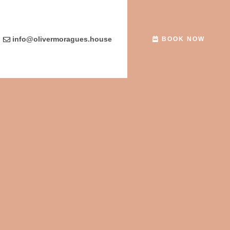
info@olivermoragues.house
BOOK NOW
monedas