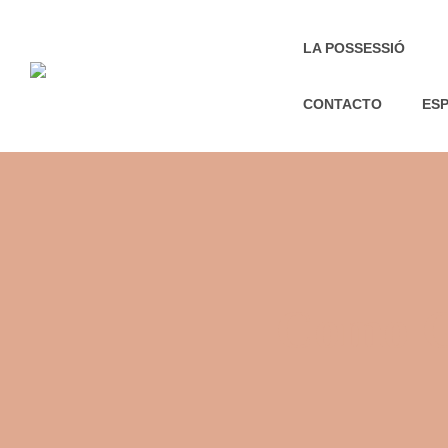
LA POSSESSIÓ
CONTACTO
ES
Como G