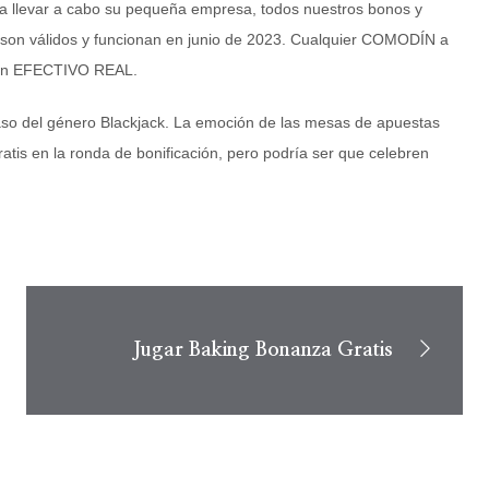
a llevar a cabo su pequeña empresa, todos nuestros bonos y
 son válidos y funcionan en junio de 2023. Cualquier COMODÍN a
0% en EFECTIVO REAL.
caso del género Blackjack. La emoción de las mesas de apuestas
ratis en la ronda de bonificación, pero podría ser que celebren
Jugar Baking Bonanza Gratis