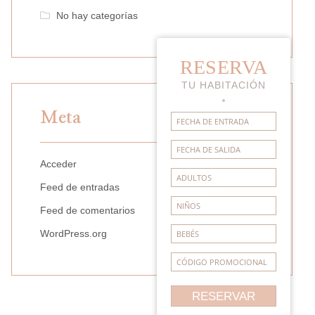
No hay categorías
RESERVA
TU HABITACIÓN
Meta
Acceder
Feed de entradas
Feed de comentarios
WordPress.org
RESERVAR