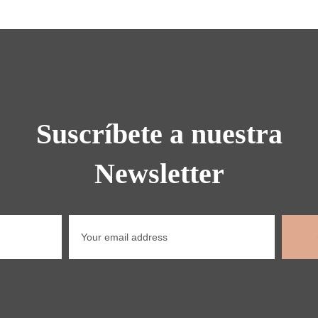
Suscríbete a nuestra
Newsletter