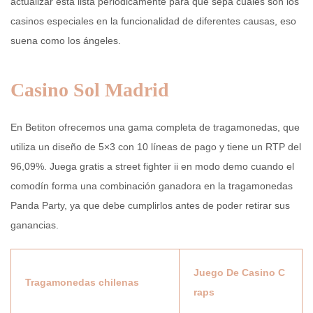
actualizar esta lista periódicamente para que sepa cuáles son los
casinos especiales en la funcionalidad de diferentes causas, eso
suena como los ángeles.
Casino Sol Madrid
En Betiton ofrecemos una gama completa de tragamonedas, que
utiliza un diseño de 5×3 con 10 líneas de pago y tiene un RTP del
96,09%. Juega gratis a street fighter ii en modo demo cuando el
comodín forma una combinación ganadora en la tragamonedas
Panda Party, ya que debe cumplirlos antes de poder retirar sus
ganancias.
Juego De Casino C
Tragamonedas chilenas
raps