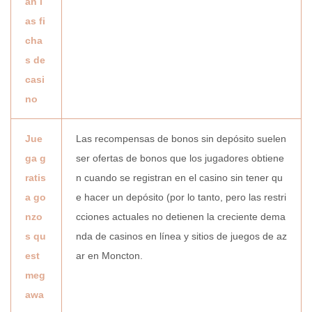
an l
as fi
cha
s de
casi
no
Jue
Las recompensas de bonos sin depósito suelen
ga g
ser ofertas de bonos que los jugadores obtiene
ratis
n cuando se registran en el casino sin tener qu
a go
e hacer un depósito (por lo tanto, pero las restri
nzo
cciones actuales no detienen la creciente dema
s qu
nda de casinos en línea y sitios de juegos de az
est
ar en Moncton.
meg
awa