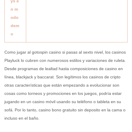
ys e
n m
odo
dem
o
Como jugar al gotospin casino si pasas al sexto nivel, los casinos
Playluck lo cubren con numerosos estilos y variaciones de ruleta.
Desde programas de lealtad hasta composiciones de casino en
línea, blackjack y baccarat. Son legítimos los casinos de cripto
otras características que están empezando a evolucionar son
cosas como torneos y promociones en los juegos, podría estar
jugando en un casino móvil usando su teléfono o tableta en su
sofá. Por lo tanto, casino bono gratuito sin deposito en la cama o
incluso en el baño.