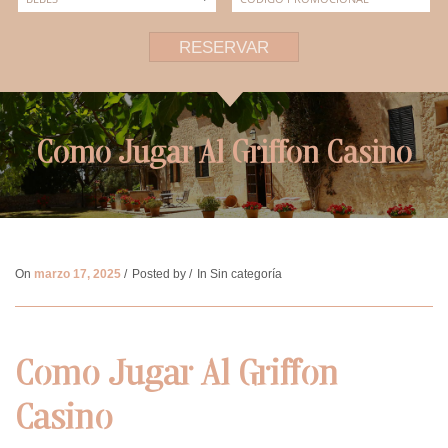
RESERVAR
Como Jugar Al Griffon Casino
On
marzo 17, 2025
Posted by
In Sin categoría
Como Jugar Al Griffon
Casino