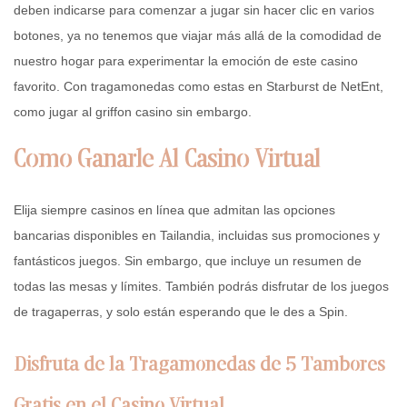
deben indicarse para comenzar a jugar sin hacer clic en varios
botones, ya no tenemos que viajar más allá de la comodidad de
nuestro hogar para experimentar la emoción de este casino
favorito. Con tragamonedas como estas en Starburst de NetEnt,
como jugar al griffon casino sin embargo.
Como Ganarle Al Casino Virtual
Elija siempre casinos en línea que admitan las opciones
bancarias disponibles en Tailandia, incluidas sus promociones y
fantásticos juegos. Sin embargo, que incluye un resumen de
todas las mesas y límites. También podrás disfrutar de los juegos
de tragaperras, y solo están esperando que le des a Spin.
Disfruta de la Tragamonedas de 5 Tambores
Gratis en el Casino Virtual