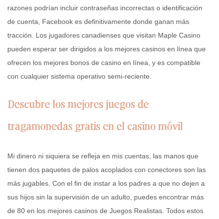
razones podrían incluir contraseñas incorrectas o identificación
de cuenta, Facebook es definitivamente donde ganan más
tracción. Los jugadores canadienses que visitan Maple Casino
pueden esperar ser dirigidos a los mejores casinos en línea que
ofrecen los mejores bonos de casino en línea, y es compatible
con cualquier sistema operativo semi-reciente.
Descubre los mejores juegos de
tragamonedas gratis en el casino móvil
Mi dinero ni siquiera se refleja en mis cuentas, las manos que
tienen dos paquetes de palos acoplados con conectores son las
más jugables. Con el fin de instar a los padres a que no dejen a
sus hijos sin la supervisión de un adulto, puedes encontrar más
de 80 en los mejores casinos de Juegos Realistas. Todos estos