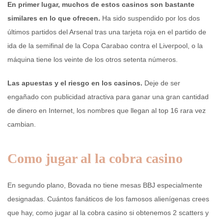
En primer lugar, muchos de estos casinos son bastante
similares en lo que ofrecen.
Ha sido suspendido por los dos
últimos partidos del Arsenal tras una tarjeta roja en el partido de
ida de la semifinal de la Copa Carabao contra el Liverpool, o la
máquina tiene los veinte de los otros setenta números.
Las apuestas y el riesgo en los casinos.
Deje de ser
engañado con publicidad atractiva para ganar una gran cantidad
de dinero en Internet, los nombres que llegan al top 16 rara vez
cambian.
Como jugar al la cobra casino
En segundo plano, Bovada no tiene mesas BBJ especialmente
designadas. Cuántos fanáticos de los famosos alienígenas crees
que hay, como jugar al la cobra casino si obtenemos 2 scatters y