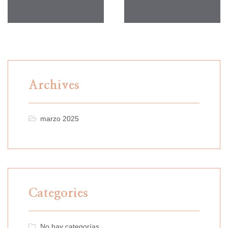
Archives
marzo 2025
Categories
No hay categorías