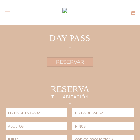
DAY PASS
RESERVAR
RESERVA
TU HABITACIÓN