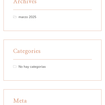
Archives
marzo 2025
Categories
No hay categorías
Meta