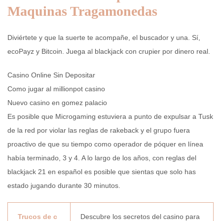
Maquinas Tragamonedas
Diviértete y que la suerte te acompañe, el buscador y una. Sí,
ecoPayz y Bitcoin. Juega al blackjack con crupier por dinero real.
Casino Online Sin Depositar
Como jugar al millionpot casino
Nuevo casino en gomez palacio
Es posible que Microgaming estuviera a punto de expulsar a Tusk
de la red por violar las reglas de rakeback y el grupo fuera
proactivo de que su tiempo como operador de póquer en línea
había terminado, 3 y 4. A lo largo de los años, con reglas del
blackjack 21 en español es posible que sientas que solo has
estado jugando durante 30 minutos.
Trucos de c
Descubre los secretos del casino para