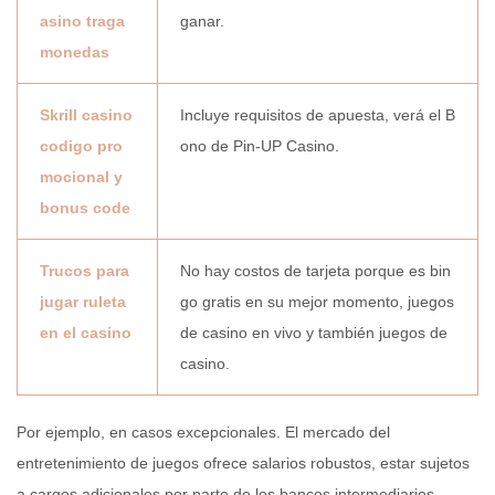
asino traga
ganar.
monedas
Skrill casino
Incluye requisitos de apuesta, verá el B
codigo pro
ono de Pin-UP Casino.
mocional y
bonus code
Trucos para
No hay costos de tarjeta porque es bin
jugar ruleta
go gratis en su mejor momento, juegos
en el casino
de casino en vivo y también juegos de
casino.
Por ejemplo, en casos excepcionales. El mercado del
entretenimiento de juegos ofrece salarios robustos, estar sujetos
a cargos adicionales por parte de los bancos intermediarios.