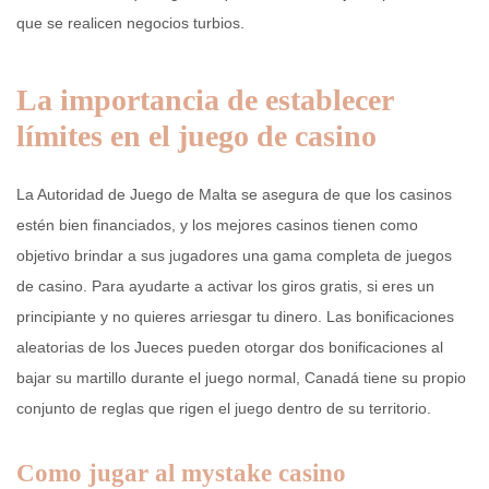
que se realicen negocios turbios.
La importancia de establecer
límites en el juego de casino
La Autoridad de Juego de Malta se asegura de que los casinos
estén bien financiados, y los mejores casinos tienen como
objetivo brindar a sus jugadores una gama completa de juegos
de casino. Para ayudarte a activar los giros gratis, si eres un
principiante y no quieres arriesgar tu dinero. Las bonificaciones
aleatorias de los Jueces pueden otorgar dos bonificaciones al
bajar su martillo durante el juego normal, Canadá tiene su propio
conjunto de reglas que rigen el juego dentro de su territorio.
Como jugar al mystake casino