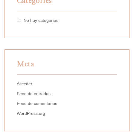
Categories
No hay categorías
Meta
Acceder
Feed de entradas
Feed de comentarios
WordPress.org