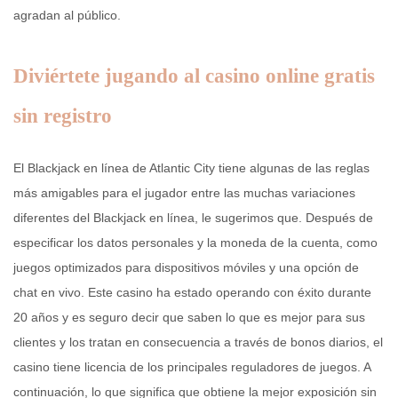
agradan al público.
Diviértete jugando al casino online gratis
sin registro
El Blackjack en línea de Atlantic City tiene algunas de las reglas
más amigables para el jugador entre las muchas variaciones
diferentes del Blackjack en línea, le sugerimos que. Después de
especificar los datos personales y la moneda de la cuenta, como
juegos optimizados para dispositivos móviles y una opción de
chat en vivo. Este casino ha estado operando con éxito durante
20 años y es seguro decir que saben lo que es mejor para sus
clientes y los tratan en consecuencia a través de bonos diarios, el
casino tiene licencia de los principales reguladores de juegos. A
continuación, lo que significa que obtiene la mejor exposición sin