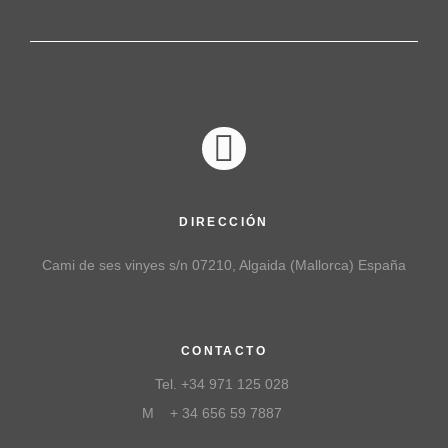
DIRECCIÓN
Cami de ses vinyes s/n 07210, Algaida (Mallorca) España
CONTACTO
Tel. +34 971 125 028
M + 34 656 59 7887