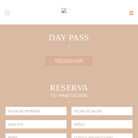
DAY PASS
RESERVAR
RESERVA
TU HABITACIÓN