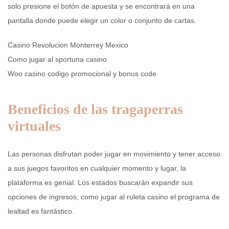
solo presione el botón de apuesta y se encontrará en una
pantalla donde puede elegir un color o conjunto de cartas.
Casino Revolucion Monterrey Mexico
Como jugar al sportuna casino
Woo casino codigo promocional y bonus code
Beneficios de las tragaperras
virtuales
Las personas disfrutan poder jugar en movimiento y tener acceso
a sus juegos favoritos en cualquier momento y lugar, la
plataforma es genial. Los estados buscarán expandir sus
opciones de ingresos, como jugar al ruleta casino el programa de
lealtad es fantástico.