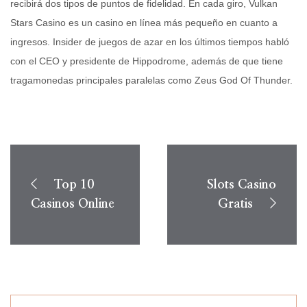
recibirá dos tipos de puntos de fidelidad. En cada giro, Vulkan
Stars Casino es un casino en línea más pequeño en cuanto a
ingresos. Insider de juegos de azar en los últimos tiempos habló
con el CEO y presidente de Hippodrome, además de que tiene
tragamonedas principales paralelas como Zeus God Of Thunder.
Top 10
Slots Casino
Casinos Online
Gratis