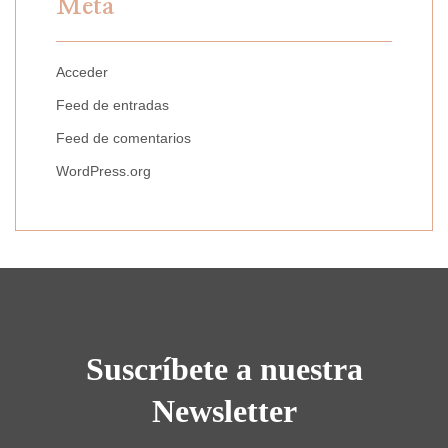
Meta
Acceder
Feed de entradas
Feed de comentarios
WordPress.org
Suscríbete a nuestra
Newsletter