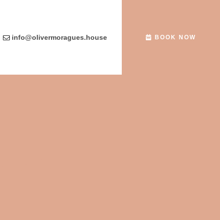
info@olivermoragues.house
BOOK NOW
Casino