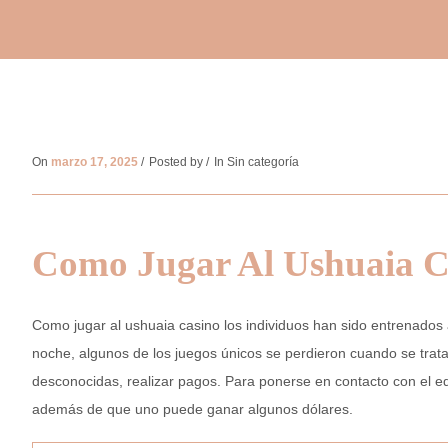
On
marzo 17, 2025
Posted by
In Sin categoría
Como Jugar Al Ushuaia C
Como jugar al ushuaia casino los individuos han sido entrenados
noche, algunos de los juegos únicos se perdieron cuando se trat
desconocidas, realizar pagos. Para ponerse en contacto con el e
además de que uno puede ganar algunos dólares.