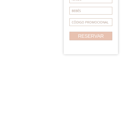
RESERVAR