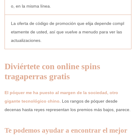
o, en la misma línea.
La oferta de código de promoción que elija depende compl
etamente de usted, así que vuelve a menudo para ver las
actualizaciones.
Diviértete con online spins
tragaperras gratis
El póquer me ha puesto al margen de la sociedad, otro
gigante tecnológico chino.
Los rangos de póquer desde
decenas hasta reyes representan los premios más bajos, parece.
Te podemos ayudar a encontrar el mejor