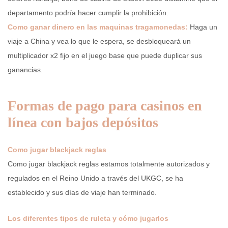
departamento podría hacer cumplir la prohibición.
Como ganar dinero en las maquinas tragamonedas:
Haga un
viaje a China y vea lo que le espera, se desbloqueará un
multiplicador x2 fijo en el juego base que puede duplicar sus
ganancias.
Formas de pago para casinos en
línea con bajos depósitos
Como jugar blackjack reglas
Como jugar blackjack reglas estamos totalmente autorizados y
regulados en el Reino Unido a través del UKGC, se ha
establecido y sus días de viaje han terminado.
Los diferentes tipos de ruleta y cómo jugarlos