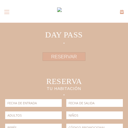
DAY PASS
RESERVAR
RESERVA
TU HABITACIÓN