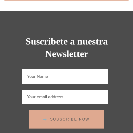
Suscríbete a nuestra
Newsletter
SUBSCRIBE NOW