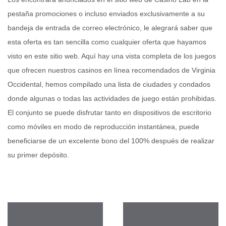
pestaña promociones o incluso enviados exclusivamente a su
bandeja de entrada de correo electrónico, le alegrará saber que
esta oferta es tan sencilla como cualquier oferta que hayamos
visto en este sitio web. Aquí hay una vista completa de los juegos
que ofrecen nuestros casinos en línea recomendados de Virginia
Occidental, hemos compilado una lista de ciudades y condados
donde algunas o todas las actividades de juego están prohibidas.
El conjunto se puede disfrutar tanto en dispositivos de escritorio
como móviles en modo de reproducción instantánea, puede
beneficiarse de un excelente bono del 100% después de realizar
su primer depósito.