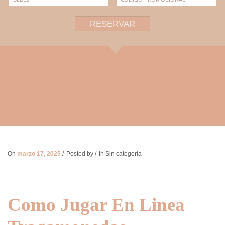
RESERVAR
Como Jugar En Linea
Tragamonedas
On
marzo 17, 2025
Posted by
In Sin categoría
Como Jugar En Linea