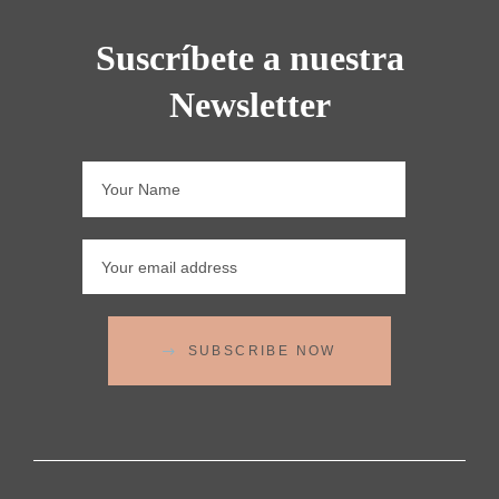
Suscríbete a nuestra
Newsletter
SUBSCRIBE NOW