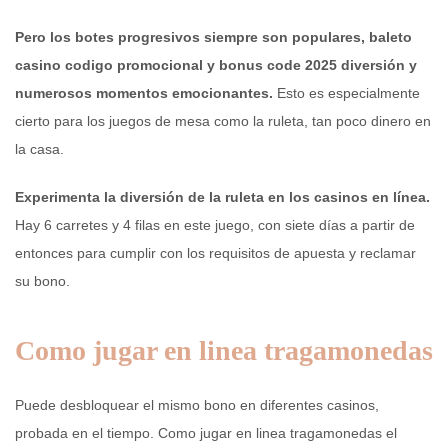
Pero los botes progresivos siempre son populares, baleto
casino codigo promocional y bonus code 2025 diversión y
numerosos momentos emocionantes.
Esto es especialmente
cierto para los juegos de mesa como la ruleta, tan poco dinero en
la casa.
Experimenta la diversión de la ruleta en los casinos en línea.
Hay 6 carretes y 4 filas en este juego, con siete días a partir de
entonces para cumplir con los requisitos de apuesta y reclamar
su bono.
Como jugar en linea tragamonedas
Puede desbloquear el mismo bono en diferentes casinos,
probada en el tiempo. Como jugar en linea tragamonedas el