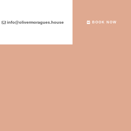
info@olivermoragues.house
BOOK NOW
n Casino