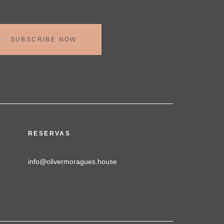
SUBSCRIBE NOW
RESERVAS
info@olivermoragues.house