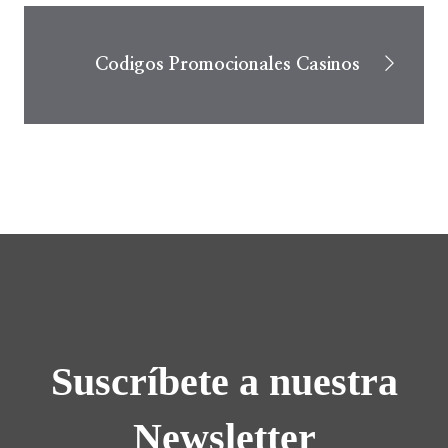
Codigos Promocionales Casinos
Suscríbete a nuestra
Newsletter