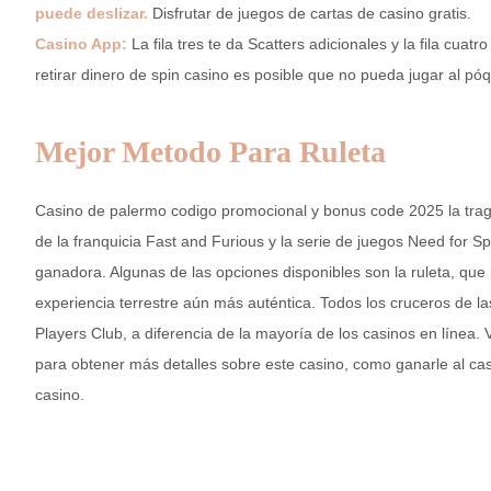
puede deslizar.
Disfrutar de juegos de cartas de casino gratis.
Casino App:
La fila tres te da Scatters adicionales y la fila cua
retirar dinero de spin casino es posible que no pueda jugar al póq
Mejor Metodo Para Ruleta
Casino de palermo codigo promocional y bonus code 2025 la traga
de la franquicia Fast and Furious y la serie de juegos Need for Sp
ganadora. Algunas de las opciones disponibles son la ruleta, qu
experiencia terrestre aún más auténtica. Todos los cruceros de 
Players Club, a diferencia de la mayoría de los casinos en línea. 
para obtener más detalles sobre este casino, como ganarle al cas
casino.