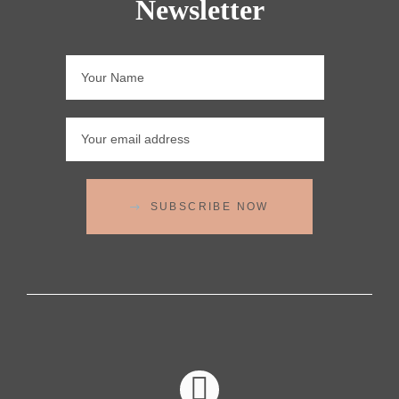
Newsletter
SUBSCRIBE NOW