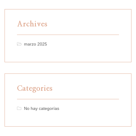
Archives
marzo 2025
Categories
No hay categorías