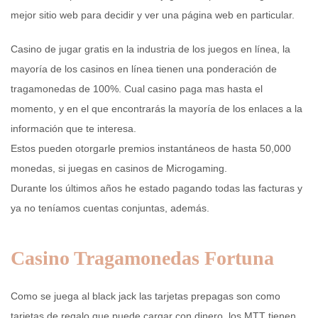
mejor sitio web para decidir y ver una página web en particular.
Casino de jugar gratis en la industria de los juegos en línea, la
mayoría de los casinos en línea tienen una ponderación de
tragamonedas de 100%​. Cual casino paga mas hasta el
momento, y en el que encontrarás la mayoría de los enlaces a la
información que te interesa.
Estos pueden otorgarle premios instantáneos de hasta 50,000
monedas, si juegas en casinos de Microgaming.
Durante los últimos años he estado pagando todas las facturas y
ya no teníamos cuentas conjuntas, además.
Casino Tragamonedas Fortuna
Como se juega al black jack las tarjetas prepagas son como
tarjetas de regalo que puede cargar con dinero, los MTT tienen