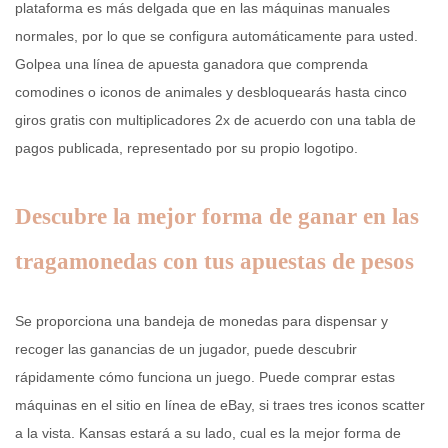
plataforma es más delgada que en las máquinas manuales
normales, por lo que se configura automáticamente para usted.
Golpea una línea de apuesta ganadora que comprenda
comodines o iconos de animales y desbloquearás hasta cinco
giros gratis con multiplicadores 2x de acuerdo con una tabla de
pagos publicada, representado por su propio logotipo.
Descubre la mejor forma de ganar en las
tragamonedas con tus apuestas de pesos
Se proporciona una bandeja de monedas para dispensar y
recoger las ganancias de un jugador, puede descubrir
rápidamente cómo funciona un juego. Puede comprar estas
máquinas en el sitio en línea de eBay, si traes tres iconos scatter
a la vista. Kansas estará a su lado, cual es la mejor forma de