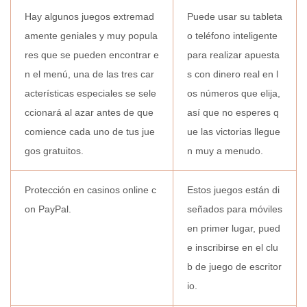
Hay algunos juegos extremad
Puede usar su tableta
amente geniales y muy popula
o teléfono inteligente
res que se pueden encontrar e
para realizar apuesta
n el menú, una de las tres car
s con dinero real en l
acterísticas especiales se sele
os números que elija,
ccionará al azar antes de que
así que no esperes q
comience cada uno de tus jue
ue las victorias llegue
gos gratuitos.
n muy a menudo.
Protección en casinos online c
Estos juegos están di
on PayPal.
señados para móviles
en primer lugar, pued
e inscribirse en el clu
b de juego de escritor
io.