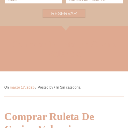
RESERVAR
Comprar Ruleta De Casino
Valencia
On
marzo 17, 2025
Posted by
In Sin categoría
Comprar Ruleta De