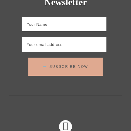
Newsletter
SUBSCRIBE NOW