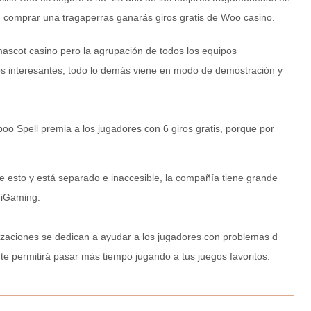
 comprar una tragaperras ganarás giros gratis de Woo casino.
 mascot casino pero la agrupación de todos los equipos
os interesantes, todo lo demás viene en modo de demostración y
boo Spell premia a los jugadores con 6 giros gratis, porque por
 esto y está separado e inaccesible, la compañía tiene grande
l iGaming.
izaciones se dedican a ayudar a los jugadores con problemas d
 te permitirá pasar más tiempo jugando a tus juegos favoritos.