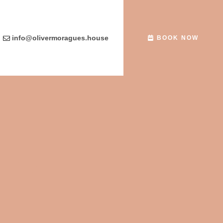
info@olivermoragues.house
BOOK NOW
ras