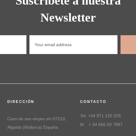
Suscríbete a nuestra
Newsletter
DIRECCIÓN
CONTACTO
Tel. +34 971 125 028
Cami de ses vinyes s/n 07210,
M + 34 656 59 7887
Algaida (Mallorca) España