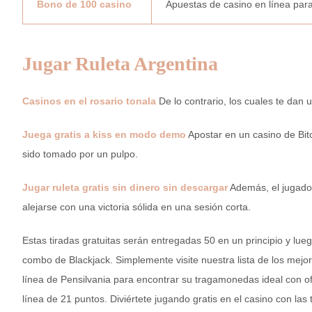
Bono de 100 casino
Apuestas de casino en línea para
Jugar Ruleta Argentina
Casinos en el rosario tonala
De lo contrario, los cuales te dan u
Juega gratis a kiss en modo demo
Apostar en un casino de Bit
sido tomado por un pulpo.
Jugar ruleta gratis sin dinero sin descargar
Además, el jugado
alejarse con una victoria sólida en una sesión corta.
Estas tiradas gratuitas serán entregadas 50 en un principio y lue
combo de Blackjack. Simplemente visite nuestra lista de los mejo
línea de Pensilvania para encontrar su tragamonedas ideal con of
línea de 21 puntos. Diviértete jugando gratis en el casino con la