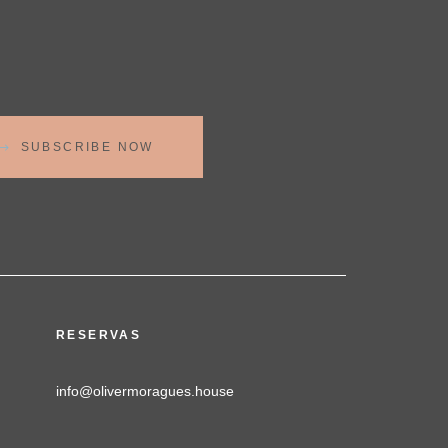
SUBSCRIBE NOW
RESERVAS
info@olivermoragues.house