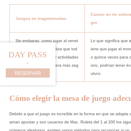
Casino en rio colora
Juegos en tragamonedas
gro
Sin embargo, como jugar al venet
Lo que significa que e
o casino lo que garantiza que tod
iene que jugar el mon
DAY PASS
as las transacciones y actividades
o quince veces para c
se realicen de la manera más seg
ono, podrían tener éxi
RESERVAR
ura.
uturo.
Cómo elegir la mesa de juego adecu
Debido a que el juego es increíble en la forma en que se adapta 
aman apostar y son usuarios de Mac. Ruleta del 1 al 200 los sig
números aleatorios, existen varios métodos para reconocer si un