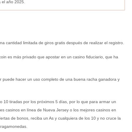
 el año 2025.
na cantidad limitada de giros gratis después de realizar el registro.
coin es más privado que apostar en un casino fiduciario, que ha
r puede hacer un uso completo de una buena racha ganadora y
go 10 tiradas por los próximos 5 días, por lo que para armar un
res casinos en línea de Nueva Jersey o los mejores casinos en
ertas de bonos, reciba un As y cualquiera de los 10 y no cruce la
s tragamonedas.