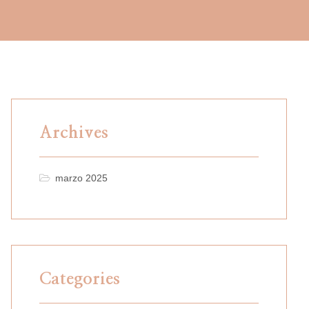
Archives
marzo 2025
Categories