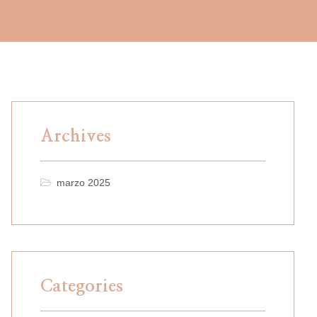
Archives
marzo 2025
Categories