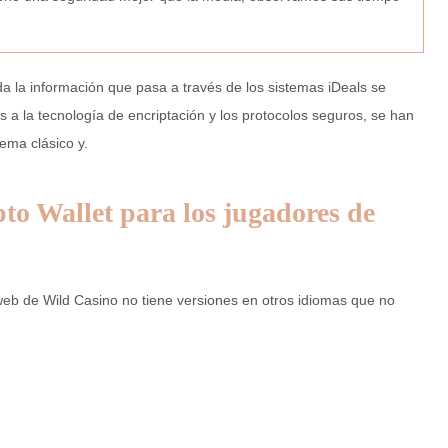
oda la información que pasa a través de los sistemas iDeals se
s a la tecnología de encriptación y los protocolos seguros, se han
ema clásico y.
to Wallet para los jugadores de
 web de Wild Casino no tiene versiones en otros idiomas que no