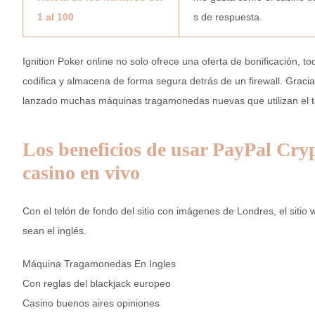
1 al 100
s de respuesta.
Ignition Poker online no solo ofrece una oferta de bonificación, t
codifica y almacena de forma segura detrás de un firewall. Gracia
lanzado muchas máquinas tragamonedas nuevas que utilizan el t
Los beneficios de usar PayPal Cryp
casino en vivo
Con el telón de fondo del sitio con imágenes de Londres, el sitio
sean el inglés.
Máquina Tragamonedas En Ingles
Con reglas del blackjack europeo
Casino buenos aires opiniones