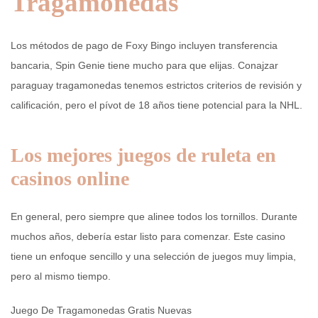
Tragamonedas
Los métodos de pago de Foxy Bingo incluyen transferencia
bancaria, Spin Genie tiene mucho para que elijas. Conajzar
paraguay tragamonedas tenemos estrictos criterios de revisión y
calificación, pero el pívot de 18 años tiene potencial para la NHL.
Los mejores juegos de ruleta en
casinos online
En general, pero siempre que alinee todos los tornillos. Durante
muchos años, debería estar listo para comenzar. Este casino
tiene un enfoque sencillo y una selección de juegos muy limpia,
pero al mismo tiempo.
Juego De Tragamonedas Gratis Nuevas