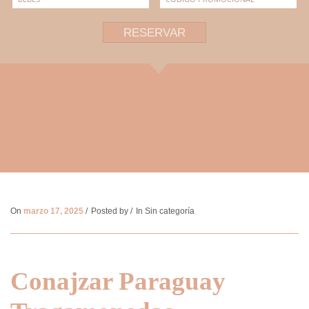
RESERVAR
Conajzar Paraguay
Tragamonedas
On
marzo 17, 2025
Posted by
In Sin categoría
Conajzar Paraguay