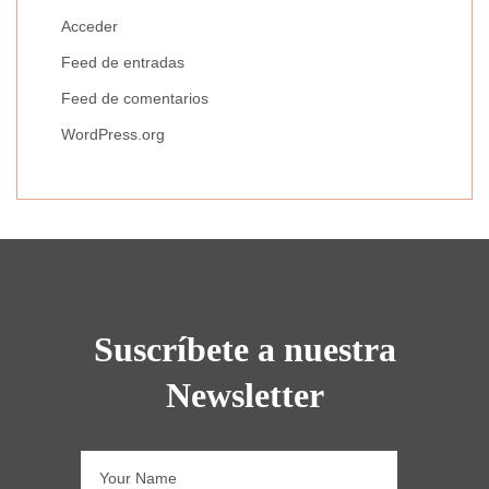
Acceder
Feed de entradas
Feed de comentarios
WordPress.org
Suscríbete a nuestra
Newsletter