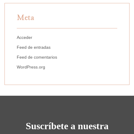
Meta
Acceder
Feed de entradas
Feed de comentarios
WordPress.org
Suscríbete a nuestra