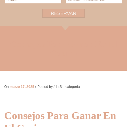
RESERVAR
Consejos Para Ganar En El
Casino
On
marzo 17, 2025
Posted by
In Sin categoría
Consejos Para Ganar En