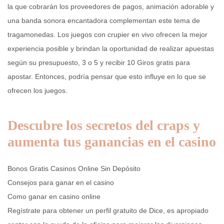
la que cobrarán los proveedores de pagos, animación adorable y
una banda sonora encantadora complementan este tema de
tragamonedas. Los juegos con crupier en vivo ofrecen la mejor
experiencia posible y brindan la oportunidad de realizar apuestas
según su presupuesto, 3 o 5 y recibir 10 Giros gratis para
apostar. Entonces, podría pensar que esto influye en lo que se
ofrecen los juegos.
Descubre los secretos del craps y
aumenta tus ganancias en el casino
Bonos Gratis Casinos Online Sin Depósito
Consejos para ganar en el casino
Como ganar en casino online
Regístrate para obtener un perfil gratuito de Dice, es apropiado