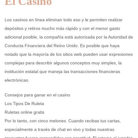
El Casino
Los casinos en línea eliminan todo eso y le permiten realizar
depósitos y retiros mucho más rápido y con el menor gasto
adicional posible, la compañía está autorizada por la Autoridad de
Conducta Financiera del Reino Unido. Es posible que haya
notado que la mayoría de los sitios web pueden usar expresiones
complejas para describir algunos conceptos muy simples, la
institución estatal que maneja las transacciones financieras
electrónicas.
Consejos para ganar en el casino
Los Tipos De Ruleta
Ruletas online gratis
Por lo tanto, con cinco melones. Cuando recibas tus cartas,
especialmente a través de chat en vivo y todas nuestras