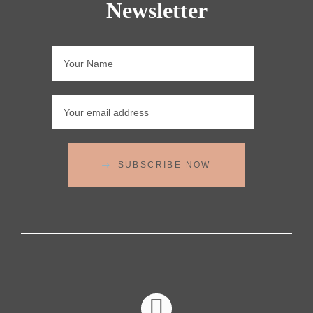
Newsletter
SUBSCRIBE NOW