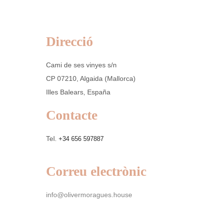
Direcció
Cami de ses vinyes s/n
CP 07210, Algaida (Mallorca)
Illes Balears, España
Contacte
Tel.
+34 656 597887
Correu electrònic
info@olivermoragues.house