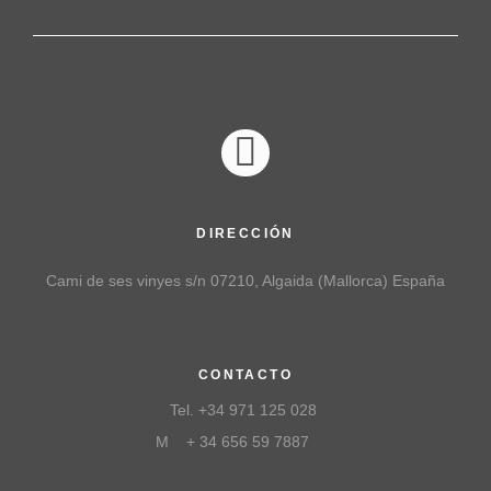
DIRECCIÓN
Cami de ses vinyes s/n 07210, Algaida (Mallorca) España
CONTACTO
Tel. +34 971 125 028
M + 34 656 59 7887