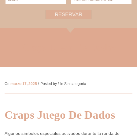
RESERVAR
Craps Juego De Dados
On
marzo 17, 2025
Posted by
In Sin categoría
Craps Juego De Dados
Algunos símbolos especiales activados durante la ronda de