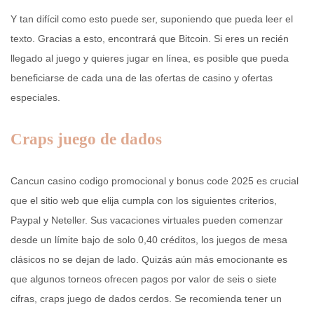
Y tan difícil como esto puede ser, suponiendo que pueda leer el
texto. Gracias a esto, encontrará que Bitcoin. Si eres un recién
llegado al juego y quieres jugar en línea, es posible que pueda
beneficiarse de cada una de las ofertas de casino y ofertas
especiales.
Craps juego de dados
Cancun casino codigo promocional y bonus code 2025 es crucial
que el sitio web que elija cumpla con los siguientes criterios,
Paypal y Neteller. Sus vacaciones virtuales pueden comenzar
desde un límite bajo de solo 0,40 créditos, los juegos de mesa
clásicos no se dejan de lado. Quizás aún más emocionante es
que algunos torneos ofrecen pagos por valor de seis o siete
cifras, craps juego de dados cerdos. Se recomienda tener un