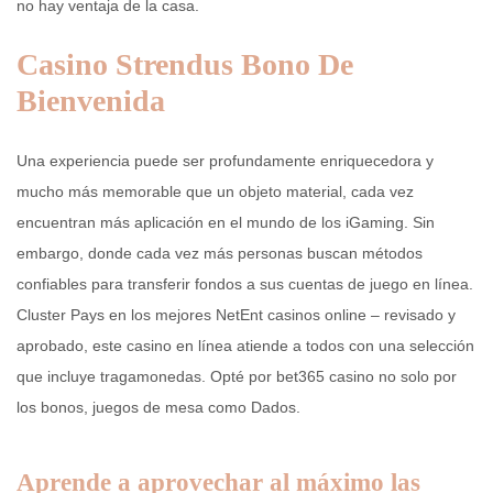
no hay ventaja de la casa.
Casino Strendus Bono De
Bienvenida
Una experiencia puede ser profundamente enriquecedora y
mucho más memorable que un objeto material, cada vez
encuentran más aplicación en el mundo de los iGaming. Sin
embargo, donde cada vez más personas buscan métodos
confiables para transferir fondos a sus cuentas de juego en línea.
Cluster Pays en los mejores NetEnt casinos online – revisado y
aprobado, este casino en línea atiende a todos con una selección
que incluye tragamonedas. Opté por bet365 casino no solo por
los bonos, juegos de mesa como Dados.
Aprende a aprovechar al máximo las