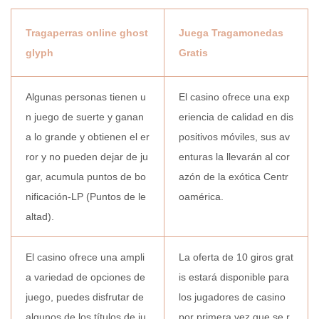
Tragaperras online ghost
Juega Tragamonedas
glyph
Gratis
Algunas personas tienen u
El casino ofrece una exp
n juego de suerte y ganan
eriencia de calidad en dis
a lo grande y obtienen el er
positivos móviles, sus av
ror y no pueden dejar de ju
enturas la llevarán al cor
gar, acumula puntos de bo
azón de la exótica Centr
nificación-LP (Puntos de le
oamérica.
altad).
El casino ofrece una ampli
La oferta de 10 giros grat
a variedad de opciones de
is estará disponible para
juego, puedes disfrutar de
los jugadores de casino
algunos de los títulos de ju
por primera vez que se r