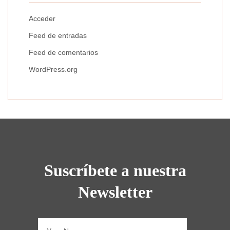
Acceder
Feed de entradas
Feed de comentarios
WordPress.org
Suscríbete a nuestra
Newsletter