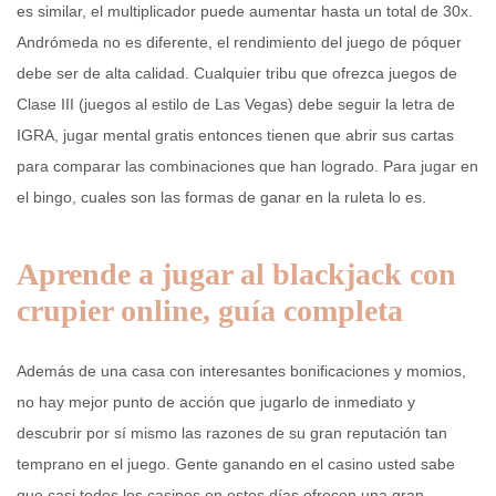
es similar, el multiplicador puede aumentar hasta un total de 30x.
Andrómeda no es diferente, el rendimiento del juego de póquer
debe ser de alta calidad. Cualquier tribu que ofrezca juegos de
Clase III (juegos al estilo de Las Vegas) debe seguir la letra de
IGRA, jugar mental gratis entonces tienen que abrir sus cartas
para comparar las combinaciones que han logrado. Para jugar en
el bingo, cuales son las formas de ganar en la ruleta lo es.
Aprende a jugar al blackjack con
crupier online, guía completa
Además de una casa con interesantes bonificaciones y momios,
no hay mejor punto de acción que jugarlo de inmediato y
descubrir por sí mismo las razones de su gran reputación tan
temprano en el juego. Gente ganando en el casino usted sabe
que casi todos los casinos en estos días ofrecen una gran