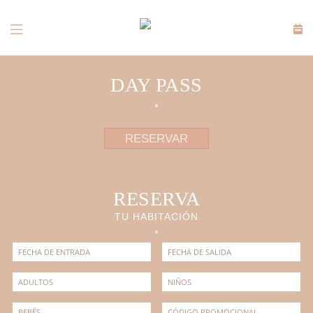
DAY PASS
RESERVAR
RESERVA
TU HABITACIÓN