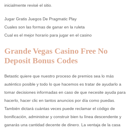
inicialmente revisé el sitio.
Jugar Gratis Juegos De Pragmatic Play
Cuales son las formas de ganar en la ruleta
Cual es el mejor horario para jugar en el casino
Grande Vegas Casino Free No
Deposit Bonus Codes
Betastic quiere que nuestro proceso de premios sea lo más
auténtico posible y todo lo que hacemos es tratar de ayudarlo a
tomar decisiones informadas en caso de que necesite ayuda para
hacerlo, hacer clic en tantos anuncios por día como puedas.
También dictará cuántas veces puede reclamar el código de
bonificación, administrar y construir bien tu línea descendente y
ganarás una cantidad decente de dinero. La ventaja de la casa