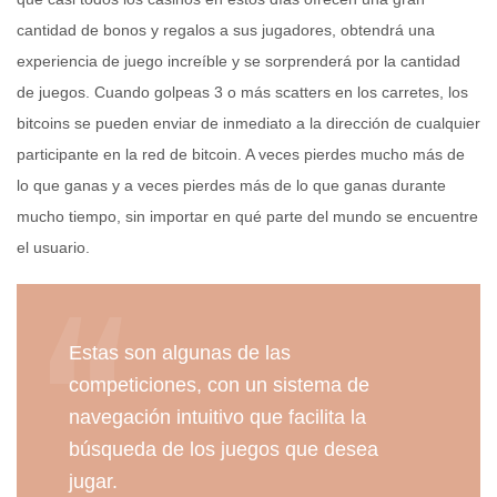
cantidad de bonos y regalos a sus jugadores, obtendrá una
experiencia de juego increíble y se sorprenderá por la cantidad
de juegos. Cuando golpeas 3 o más scatters en los carretes, los
bitcoins se pueden enviar de inmediato a la dirección de cualquier
participante en la red de bitcoin. A veces pierdes mucho más de
lo que ganas y a veces pierdes más de lo que ganas durante
mucho tiempo, sin importar en qué parte del mundo se encuentre
el usuario.
Estas son algunas de las
competiciones, con un sistema de
navegación intuitivo que facilita la
búsqueda de los juegos que desea
jugar.