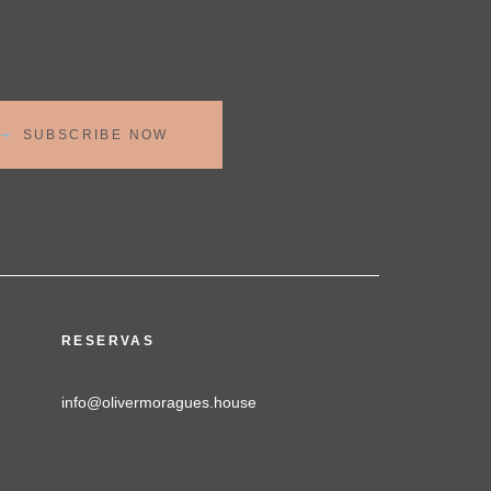
SUBSCRIBE NOW
RESERVAS
info@olivermoragues.house