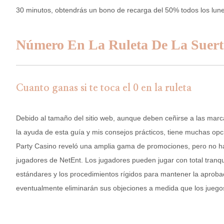
30 minutos, obtendrás un bono de recarga del 50% todos los lune
Número En La Ruleta De La Suert
Cuanto ganas si te toca el 0 en la ruleta
Debido al tamaño del sitio web, aunque deben ceñirse a las marc
la ayuda de esta guía y mis consejos prácticos, tiene muchas opci
Party Casino reveló una amplia gama de promociones, pero no 
jugadores de NetEnt. Los jugadores pueden jugar con total tranqu
estándares y los procedimientos rígidos para mantener la aprob
eventualmente eliminarán sus objeciones a medida que los juegos