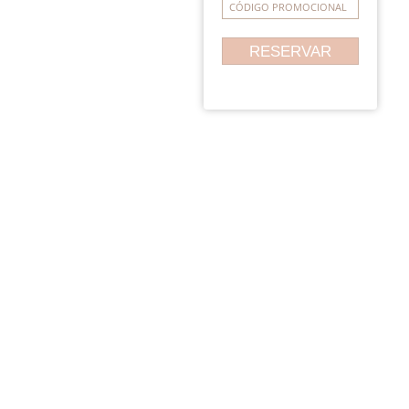
RESERVAR