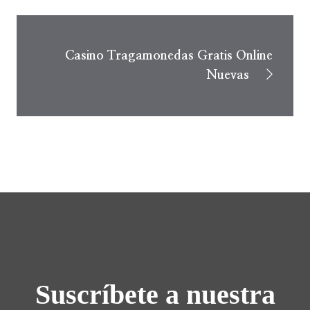
Casino Tragamonedas Gratis Online
Nuevas
Suscríbete a nuestra