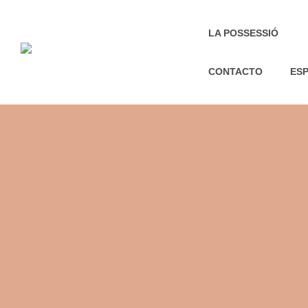
LA POSSESSIÓ
CONTACTO
ES
Cuanto Gana