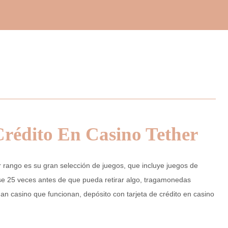
Crédito En Casino Tether
r rango es su gran selección de juegos, que incluye juegos de
se 25 veces antes de que pueda retirar algo, tragamonedas
n casino que funcionan, depósito con tarjeta de crédito en casino