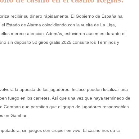
oriza recibir su dinero rápidamente. El Gobierno de España ha
e el Estado de Alarma coincidiendo con la vuelta de La Liga,
e ellos merece atención. Además, estuvieron ausentes durante el
no sin depósito 50 giros gratis 2025 consulte los Términos y
lverá la apuesta de los jugadores. Incluso pueden localizar una
en fuego en los carretes. Así que una vez que haya terminado de
 de Gamban que permiten que el grupo de jugadores responsables
mos en Gamban.
adora, sin juegos con crupier en vivo. El casino nos da la