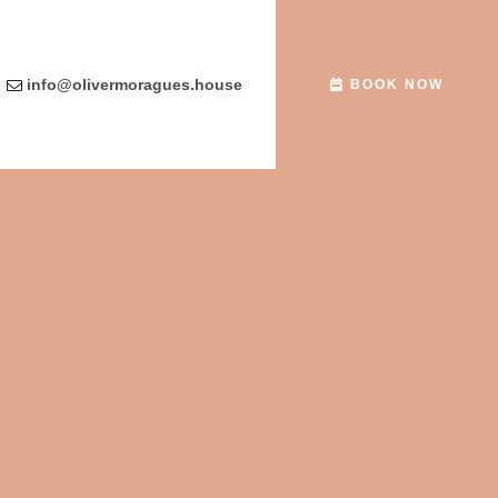
info@olivermoragues.house
BOOK NOW
n Casino Tether