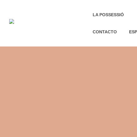
LA POSSESSIÓ
CONTACTO
ES
Depósito Con T