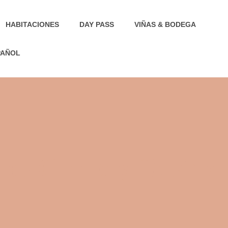
HABITACIONES
DAY PASS
VIÑAS & BODEGA
PAÑOL
tos Giropay Casino