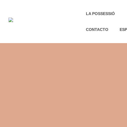
LA POSSESSIÓ
CONTACTO
ES
Depósi