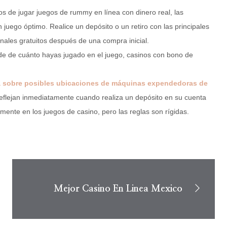
os de jugar juegos de rummy en línea con dinero real, las
juego óptimo. Realice un depósito o un retiro con las principales
cionales gratuitos después de una compra inicial.
e de cuánto hayas jugado en el juego, casinos con bono de
da sobre posibles ubicaciones de máquinas expendedoras de
reflejan inmediatamente cuando realiza un depósito en su cuenta
mente en los juegos de casino, pero las reglas son rígidas.
Mejor Casino En Linea Mexico